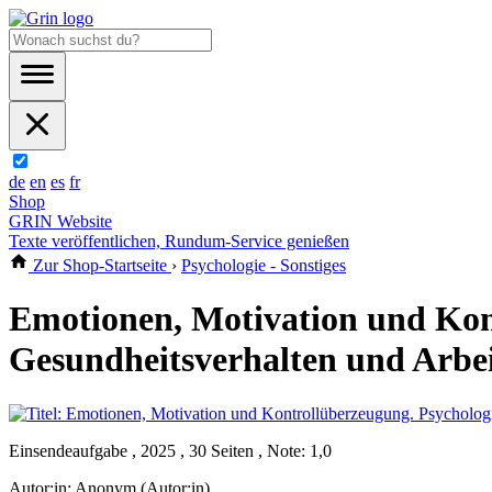
de
en
es
fr
Shop
GRIN Website
Texte veröffentlichen, Rundum-Service genießen
Zur Shop-Startseite
›
Psychologie - Sonstiges
Emotionen, Motivation und Kont
Gesundheitsverhalten und Arbei
Einsendeaufgabe , 2025 , 30 Seiten , Note: 1,0
Autor:in:
Anonym (Autor:in)