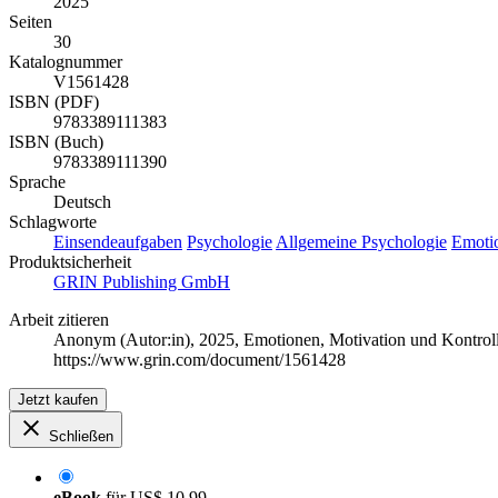
2025
Seiten
30
Katalognummer
V1561428
ISBN (PDF)
9783389111383
ISBN (Buch)
9783389111390
Sprache
Deutsch
Schlagworte
Einsendeaufgaben
Psychologie
Allgemeine Psychologie
Emoti
Produktsicherheit
GRIN Publishing GmbH
Arbeit zitieren
Anonym (Autor:in)
, 2025, Emotionen, Motivation und Kontrol
https://www.grin.com/document/1561428
Jetzt kaufen
Schließen
eBook
für
US$ 10,99