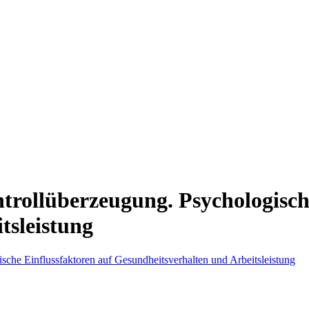
rollüberzeugung. Psychologische
tsleistung