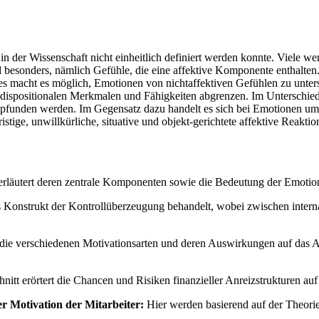
in der Wissenschaft nicht einheitlich definiert werden konnte. Viele w
nd besonders, nämlich Gefühle, die eine affektive Komponente enthalte
. Dies macht es möglich, Emotionen von nichtaffektiven Gefühlen zu un
 dispositionalen Merkmalen und Fähigkeiten abgrenzen. Im Unterschied
unden werden. Im Gegensatz dazu handelt es sich bei Emotionen um k
ige, unwillkürliche, situative und objekt-gerichtete affektive Reaktion
 erläutert deren zentrale Komponenten sowie die Bedeutung der Emotion
 Konstrukt der Kontrollüberzeugung behandelt, wobei zwischen intern
 die verschiedenen Motivationsarten und deren Auswirkungen auf das Ar
nitt erörtert die Chancen und Risiken finanzieller Anreizstrukturen auf
er Motivation der Mitarbeiter:
Hier werden basierend auf der Theorie