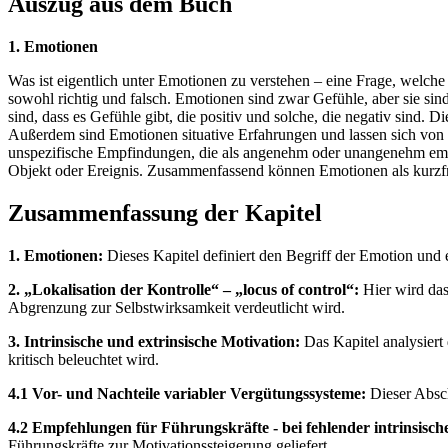
Auszug aus dem Buch
1. Emotionen
Was ist eigentlich unter Emotionen zu verstehen – eine Frage, welche 
sowohl richtig und falsch. Emotionen sind zwar Gefühle, aber sie si
sind, dass es Gefühle gibt, die positiv und solche, die negativ sind
Außerdem sind Emotionen situative Erfahrungen und lassen sich von
unspezifische Empfindungen, die als angenehm oder unangenehm empf
Objekt oder Ereignis. Zusammenfassend können Emotionen als kurzfrist
Zusammenfassung der Kapitel
1. Emotionen:
Dieses Kapitel definiert den Begriff der Emotion und
2. „Lokalisation der Kontrolle“ – „locus of control“:
Hier wird das
Abgrenzung zur Selbstwirksamkeit verdeutlicht wird.
3. Intrinsische und extrinsische Motivation:
Das Kapitel analysiert
kritisch beleuchtet wird.
4.1 Vor- und Nachteile variabler Vergütungssysteme:
Dieser Absch
4.2 Empfehlungen für Führungskräfte - bei fehlender intrinsisch
Führungskräfte zur Motivationssteigerung geliefert.