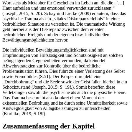
Wort stets als Metapher für Geschehen im Leben an, die die „[…]
Haut aufreißen und uns emotional verwundet zurücklassen.“
(Joseph, 2015, S. 20). Schay und Liefke (2009) erläutern, dass das
psychische Trauma als ein „vitales Diskrepanzerlebnis“ in einer
bedrohlichen Situation zu verstehen ist. Die traumatische Wirkung
geht hierbei aus der Diskrepanz zwischen dem erlebten
bedrohlichen Ereignis und der eigenen bzw. individuellen
Bewältigungsmöglichkeiten hervor.
Die individuellen Bewältigungsmöglichkeiten sind mit
Empfindungen von Hilfslosigkeit und Schutzlosigkeit an solchen
beängstigenden Gegebenheiten verbunden, da keinerlei
Abwehrstrategien zur Kontrolle über die bedrohliche
Problemsituation führen. Dies führt zu einer Verletzung des Selbst
sowie Fremdbildes (S.51). Der Körper durchlebt eine
„Durchbohrung“ und die Seele sowie der Geist fallen hierbei in ein
Schockzustand (Joseph, 2015, S. 19f.). Somit betreffen diese
Verletzungen sowohl die psychische als auch die physische Ebene.
Das Trauma beschreibt also konkret einen Moment der
existenziellen Bedrohung und ist durch seine Unmittelbarkeit sowie
Ausweglosigkeit von Alltagsbelastungen zu unterscheiden
(Korittko, 2019, S.18f)
Zusammenfassung der Kapitel