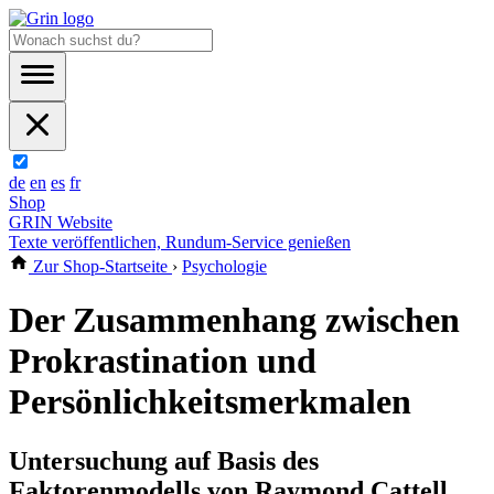
de
en
es
fr
Shop
GRIN Website
Texte veröffentlichen, Rundum-Service genießen
Zur Shop-Startseite
›
Psychologie
Der Zusammenhang zwischen
Prokrastination und
Persönlichkeitsmerkmalen
Untersuchung auf Basis des
Faktorenmodells von Raymond Cattell