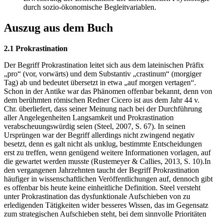
durch sozio-ökonomische Begleitvariablen.
Auszug aus dem Buch
2.1 Prokrastination
Der Begriff Prokrastination leitet sich aus dem lateinischen Präfix
„pro“ (vor, vorwärts) und dem Substantiv „crastinum“ (morgiger
Tag) ab und bedeutet übersetzt in etwa „auf morgen vertagen“.
Schon in der Antike war das Phänomen offenbar bekannt, denn von
dem berühmten römischen Redner Cicero ist aus dem Jahr 44 v.
Chr. überliefert, dass seiner Meinung nach bei der Durchführung
aller Angelegenheiten Langsamkeit und Prokrastination
verabscheuungswürdig seien (Steel, 2007, S. 67). In seinen
Ursprüngen war der Begriff allerdings nicht zwingend negativ
besetzt, denn es galt nicht als unklug, bestimmte Entscheidungen
erst zu treffen, wenn genügend weitere Informationen vorlagen, auf
die gewartet werden musste (Rustemeyer & Callies, 2013, S. 10).In
den vergangenen Jahrzehnten taucht der Begriff Prokrastination
häufiger in wissenschaftlichen Veröffentlichungen auf, dennoch gibt
es offenbar bis heute keine einheitliche Definition. Steel versteht
unter Prokrastination das dysfunktionale Aufschieben von zu
erledigenden Tätigkeiten wider besseres Wissen, das im Gegensatz
zum strategischen Aufschieben steht, bei dem sinnvolle Prioritäten