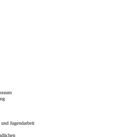
gsraum
ung
- und Jugendarbeit
ndlichen