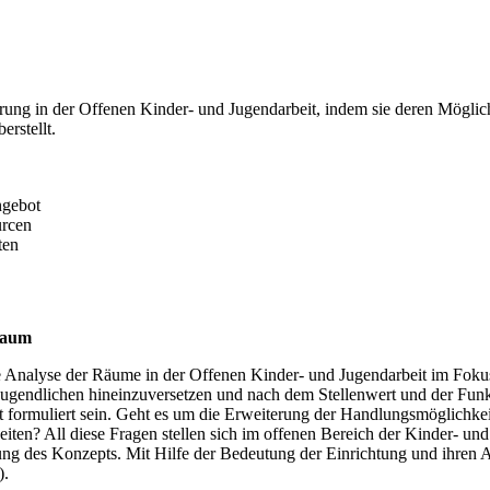
ierung in der Offenen Kinder- und Jugendarbeit, indem sie deren Mögl
rstellt.
ngebot
urcen
ten
sraum
ie Analyse der Räume in der Offenen Kinder- und Jugendarbeit im Foku
 Jugendlichen hineinzuversetzen und nach dem Stellenwert und der Fun
 formuliert sein. Geht es um die Erweiterung der Handlungsmöglichkei
ten? All diese Fragen stellen sich im offenen Bereich der Kinder- und
g des Konzepts. Mit Hilfe der Bedeutung der Einrichtung und ihren A
).