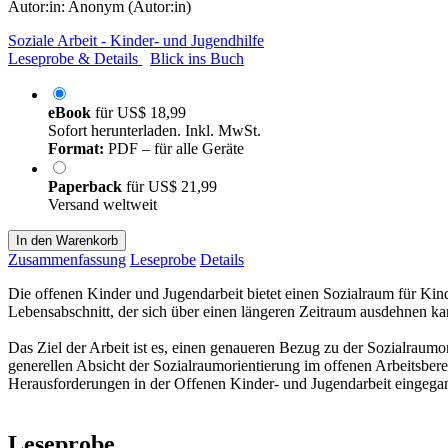
Autor:in:
Anonym (Autor:in)
Soziale Arbeit - Kinder- und Jugendhilfe
Leseprobe & Details
Blick ins Buch
eBook
für
US$ 18,99
Sofort herunterladen. Inkl. MwSt.
Format:
PDF – für alle Geräte
Paperback
für
US$ 21,99
Versand weltweit
In den Warenkorb
Zusammenfassung
Leseprobe
Details
Die offenen Kinder und Jugendarbeit bietet einen Sozialraum für Kind
Lebensabschnitt, der sich über einen längeren Zeitraum ausdehnen ka
Das Ziel der Arbeit ist es, einen genaueren Bezug zu der Sozialraumo
generellen Absicht der Sozialraumorientierung im offenen Arbeitsbe
Herausforderungen in der Offenen Kinder- und Jugendarbeit eingegan
Leseprobe