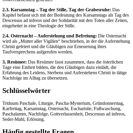
2.3. Karsamstag – Tag der Stille, Tag der Grabesruhe:
Das
Kapitel befasst sich mit der Bedeutung des Karsamstags als Tag des
Descensus ad inferos und der Solidarität mit den Toten aller Zeiten,
eingebettet in eine Theologie der Stille.
2.4. Osternacht – Auferstehung und Befreiung:
Die Osternacht
wird als „Mutter aller Vigilien“ beschrieben, in der die Auferstehung
Christi gefeiert und die Gläubigen zur Erneuerung ihres
Taufversprechens aufgerufen werden.
3. Resümee:
Das Resümee fasst zusammen, dass die österlichen
Tage eine Einheit bilden, die den Gläubigen dazu einlädt, die
Erfahrung des Leidens, Sterbens und Auferstehens Christi in tätige
Nachfolge im Alltag zu übersetzen.
Schlüsselwörter
Triduum Paschale, Liturgie, Pascha-Mysterium, Gründonnerstag,
Karfreitag, Karsamstag, Osternacht, Eucharistie, Fußwaschung,
Paschalamm, Nachfolge, Gottverlassenheit, Descensus ad inferos,
Seder-Mahl, Erlösung.
Häufig gestellte Fragen