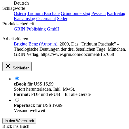
Deutsch
Schlagworte
Ostern
Triduum Paschale
Gründonnerstag
Pessach
Karfreitag
Karsamstag
Osternacht
Seder
Produktsicherheit
GRIN Publishing GmbH
Arbeit zitieren
Brigitte Benz (Autor:in)
, 2009, Das "Triduum Paschale" -
Theologische Deutungen der drei österlichen Tage, München,
GRIN Verlag, https://www.grin.com/document/157658
Schließen
eBook
für
US$ 16,99
Sofort herunterladen. Inkl. MwSt.
Format:
PDF und ePUB – für alle Geräte
Paperback
für
US$ 19,99
Versand weltweit
In den Warenkorb
Blick ins Buch