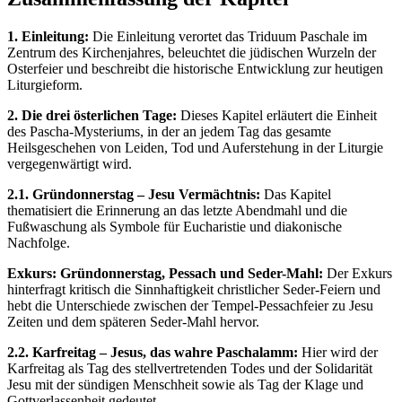
1. Einleitung:
Die Einleitung verortet das Triduum Paschale im
Zentrum des Kirchenjahres, beleuchtet die jüdischen Wurzeln der
Osterfeier und beschreibt die historische Entwicklung zur heutigen
Liturgieform.
2. Die drei österlichen Tage:
Dieses Kapitel erläutert die Einheit
des Pascha-Mysteriums, in der an jedem Tag das gesamte
Heilsgeschehen von Leiden, Tod und Auferstehung in der Liturgie
vergegenwärtigt wird.
2.1. Gründonnerstag – Jesu Vermächtnis:
Das Kapitel
thematisiert die Erinnerung an das letzte Abendmahl und die
Fußwaschung als Symbole für Eucharistie und diakonische
Nachfolge.
Exkurs: Gründonnerstag, Pessach und Seder-Mahl:
Der Exkurs
hinterfragt kritisch die Sinnhaftigkeit christlicher Seder-Feiern und
hebt die Unterschiede zwischen der Tempel-Pessachfeier zu Jesu
Zeiten und dem späteren Seder-Mahl hervor.
2.2. Karfreitag – Jesus, das wahre Paschalamm:
Hier wird der
Karfreitag als Tag des stellvertretenden Todes und der Solidarität
Jesu mit der sündigen Menschheit sowie als Tag der Klage und
Gottverlassenheit gedeutet.