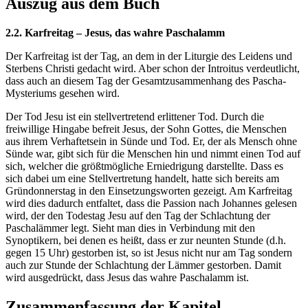
Auszug aus dem Buch
2.2. Karfreitag – Jesus, das wahre Paschalamm
Der Karfreitag ist der Tag, an dem in der Liturgie des Leidens und
Sterbens Christi gedacht wird. Aber schon der Introitus verdeutlicht,
dass auch an diesem Tag der Gesamtzusammenhang des Pascha-
Mysteriums gesehen wird.
Der Tod Jesu ist ein stellvertretend erlittener Tod. Durch die
freiwillige Hingabe befreit Jesus, der Sohn Gottes, die Menschen
aus ihrem Verhaftetsein in Sünde und Tod. Er, der als Mensch ohne
Sünde war, gibt sich für die Menschen hin und nimmt einen Tod auf
sich, welcher die größtmögliche Erniedrigung darstellte. Dass es
sich dabei um eine Stellvertretung handelt, hatte sich bereits am
Gründonnerstag in den Einsetzungsworten gezeigt. Am Karfreitag
wird dies dadurch entfaltet, dass die Passion nach Johannes gelesen
wird, der den Todestag Jesu auf den Tag der Schlachtung der
Paschalämmer legt. Sieht man dies in Verbindung mit den
Synoptikern, bei denen es heißt, dass er zur neunten Stunde (d.h.
gegen 15 Uhr) gestorben ist, so ist Jesus nicht nur am Tag sondern
auch zur Stunde der Schlachtung der Lämmer gestorben. Damit
wird ausgedrückt, dass Jesus das wahre Paschalamm ist.
Zusammenfassung der Kapitel