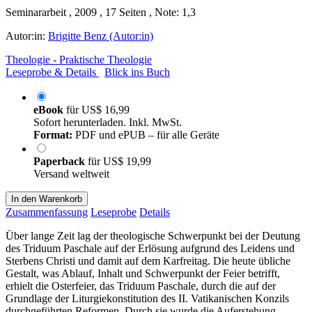
Seminararbeit , 2009 , 17 Seiten , Note: 1,3
Autor:in:
Brigitte Benz (Autor:in)
Theologie - Praktische Theologie
Leseprobe & Details
Blick ins Buch
eBook
für
US$ 16,99
Sofort herunterladen. Inkl. MwSt.
Format:
PDF und ePUB – für alle Geräte
Paperback
für
US$ 19,99
Versand weltweit
In den Warenkorb
Zusammenfassung
Leseprobe
Details
Über lange Zeit lag der theologische Schwerpunkt bei der Deutung
des Triduum Paschale auf der Erlösung aufgrund des Leidens und
Sterbens Christi und damit auf dem Karfreitag. Die heute übliche
Gestalt, was Ablauf, Inhalt und Schwerpunkt der Feier betrifft,
erhielt die Osterfeier, das Triduum Paschale, durch die auf der
Grundlage der Liturgiekonstitution des II. Vatikanischen Konzils
durchgeführten Reformen. Durch sie wurde die Auferstehung