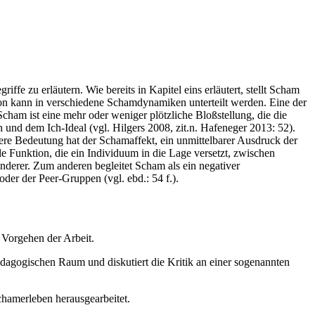
e zu erläutern. Wie bereits in Kapitel eins erläutert, stellt Scham
otion kann in verschiedene Schamdynamiken unterteilt werden. Eine der
am ist eine mehr oder weniger plötzliche Bloßstellung, die die
nd dem Ich-Ideal (vgl. Hilgers 2008, zit.n. Hafeneger 2013: 52).
ere Bedeutung hat der Schamaffekt, ein unmittelbarer Ausdruck der
e Funktion, die ein Individuum in die Lage versetzt, zwischen
derer. Zum anderen begleitet Scham als ein negativer
der der Peer-Gruppen (vgl. ebd.: 54 f.).
 Vorgehen der Arbeit.
ädagogischen Raum und diskutiert die Kritik an einer sogenannten
chamerleben herausgearbeitet.