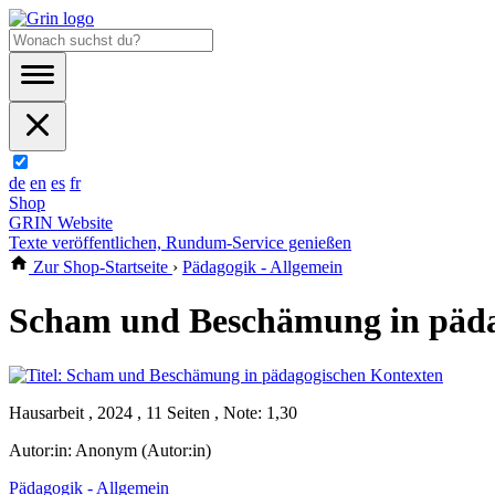
de
en
es
fr
Shop
GRIN Website
Texte veröffentlichen, Rundum-Service genießen
Zur Shop-Startseite
›
Pädagogik - Allgemein
Scham und Beschämung in päda
Hausarbeit , 2024 , 11 Seiten , Note: 1,30
Autor:in:
Anonym (Autor:in)
Pädagogik - Allgemein