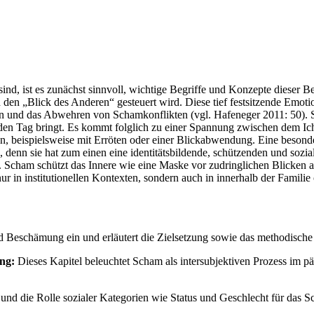
ist es zunächst sinnvoll, wichtige Begriffe und Konzepte dieser Begriff
rch den „Blick des Anderen“ gesteuert wird. Diese tief festsitzende Em
und das Abwehren von Schamkonflikten (vgl. Hafeneger 2011: 50). Sch
 Tag bringt. Es kommt folglich zu einer Spannung zwischen dem Ich u
n, beispielsweise mit Erröten oder einer Blickabwendung. Eine besond
enn sie hat zum einen eine identitätsbildende, schützenden und sozial
Scham schützt das Innere wie eine Maske vor zudringlichen Blicken an
 in institutionellen Kontexten, sondern auch in innerhalb der Familie o
d Beschämung ein und erläutert die Zielsetzung sowie das methodische
ng:
Dieses Kapitel beleuchtet Scham als intersubjektiven Prozess im p
 und die Rolle sozialer Kategorien wie Status und Geschlecht für das S