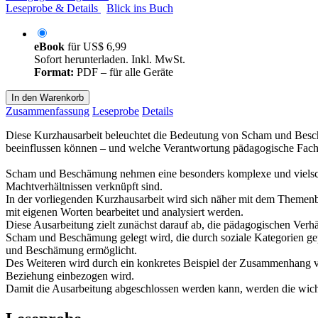
Leseprobe & Details
Blick ins Buch
eBook
für
US$ 6,99
Sofort herunterladen. Inkl. MwSt.
Format:
PDF – für alle Geräte
In den Warenkorb
Zusammenfassung
Leseprobe
Details
Diese Kurzhausarbeit beleuchtet die Bedeutung von Scham und Besch
beeinflussen können – und welche Verantwortung pädagogische Fachk
Scham und Beschämung nehmen eine besonders komplexe und vielschic
Machtverhältnissen verknüpft sind.
In der vorliegenden Kurzhausarbeit wird sich näher mit dem Themen
mit eigenen Worten bearbeitet und analysiert werden.
Diese Ausarbeitung zielt zunächst darauf ab, die pädagogischen Ver
Scham und Beschämung gelegt wird, die durch soziale Kategorien ge
und Beschämung ermöglicht.
Des Weiteren wird durch ein konkretes Beispiel der Zusammenhang v
Beziehung einbezogen wird.
Damit die Ausarbeitung abgeschlossen werden kann, werden die wichti