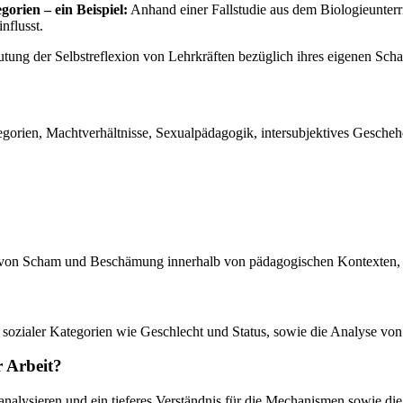
rien – ein Beispiel:
Anhand einer Fallstudie aus dem Biologieunterr
nflusst.
tung der Selbstreflexion von Lehrkräften bezüglich ihres eigenen Sch
gorien, Machtverhältnisse, Sexualpädagogik, intersubjektives Gescheh
n von Scham und Beschämung innerhalb von pädagogischen Kontexten, sp
sozialer Kategorien wie Geschlecht und Status, sowie die Analyse von
r Arbeit?
u analysieren und ein tieferes Verständnis für die Mechanismen sowie 