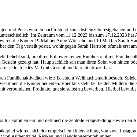
en und Posts werden nachfolgend zunächst einzeln festgehalten und mi
en unterschiedlich. Im Zeitraum vom 11.12.2023 bis zum 17.12.2023 ha
 waren die Kinder 19 Mal bei Anne Wünsche und 10 Mal bei Sarah Harris
über den Tag verteilt postet, wohingegen Sarah Harrison oftmals erst a
 sehr beliebt sind, um ihren Followern einen Einblick in ihren Familie
Gesicht gezeigt hat. Hauptsächlich sah man ihren Sohn von hinten ode
afür jedoch jedes Mal mit Gesicht und klar identifizierbar.
men Familienaktivitäten wie z.B. einem Weihnachtsmarktbesuch, Spielen
 viel ihnen die Kinder bedeuten. Ebenfalls steht bei beiden Müttern die 
it verbundenen Produkte, um sie selbst zu bewerben. Hierbei bewirbt 
a für Familien ein und definiert die zentrale Fragestellung sowie den 
kapitel widmet sich der empirischen Untersuchung von zwei Instagram-P
xt von Authentizität, Risiken und Handlungsempfehlungen.