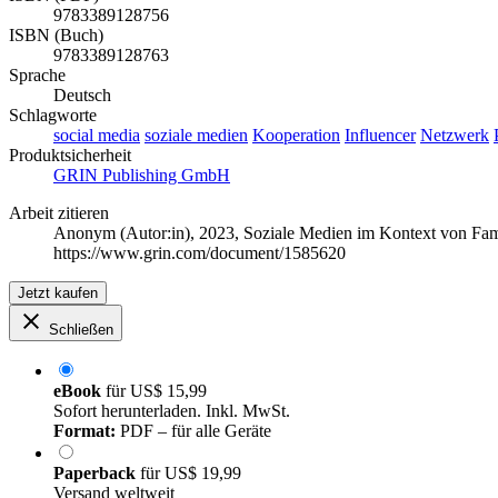
9783389128756
ISBN (Buch)
9783389128763
Sprache
Deutsch
Schlagworte
social media
soziale medien
Kooperation
Influencer
Netzwerk
Produktsicherheit
GRIN Publishing GmbH
Arbeit zitieren
Anonym (Autor:in)
, 2023, Soziale Medien im Kontext von Fam
https://www.grin.com/document/1585620
Jetzt kaufen
Schließen
eBook
für
US$ 15,99
Sofort herunterladen. Inkl. MwSt.
Format:
PDF – für alle Geräte
Paperback
für
US$ 19,99
Versand weltweit