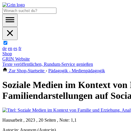
de
en
es
fr
Shop
GRIN Website
Texte veröffentlichen, Rundum-Service genießen
Zur Shop-Startseite
›
Pädagogik - Medienpädagogik
Soziale Medien im Kontext von 
Familiendarstellungen auf Soci
Hausarbeit , 2023 , 20 Seiten , Note: 1,1
Autor:in:
Anonym (Autor:in)