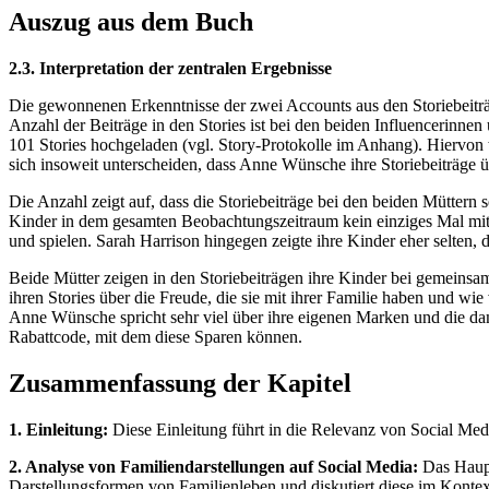
Auszug aus dem Buch
2.3. Interpretation der zentralen Ergebnisse
Die gewonnenen Erkenntnisse der zwei Accounts aus den Storiebeiträg
Anzahl der Beiträge in den Stories ist bei den beiden Influencerinn
101 Stories hochgeladen (vgl. Story-Protokolle im Anhang). Hiervon
sich insoweit unterscheiden, dass Anne Wünsche ihre Storiebeiträge 
Die Anzahl zeigt auf, dass die Storiebeiträge bei den beiden Müttern
Kinder in dem gesamten Beobachtungszeitraum kein einziges Mal mit 
und spielen. Sarah Harrison hingegen zeigte ihre Kinder eher selten, d
Beide Mütter zeigen in den Storiebeiträgen ihre Kinder bei gemeinsa
ihren Stories über die Freude, die sie mit ihrer Familie haben und wie
Anne Wünsche spricht sehr viel über ihre eigenen Marken und die dam
Rabattcode, mit dem diese Sparen können.
Zusammenfassung der Kapitel
1. Einleitung:
Diese Einleitung führt in die Relevanz von Social Medi
2. Analyse von Familiendarstellungen auf Social Media:
Das Haupt
Darstellungsformen von Familienleben und diskutiert diese im Konte