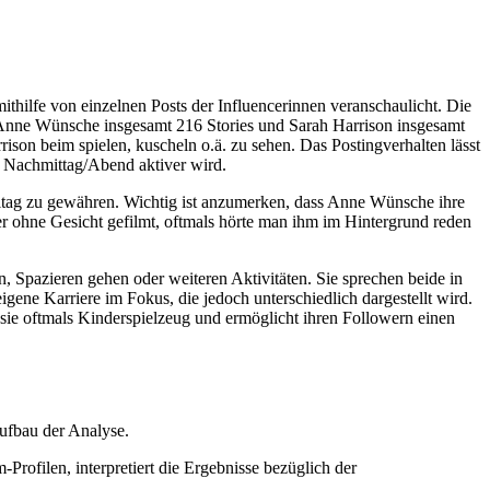
thilfe von einzelnen Posts der Influencerinnen veranschaulicht. Die
t Anne Wünsche insgesamt 216 Stories und Sarah Harrison insgesamt
on beim spielen, kuscheln o.ä. zu sehen. Das Postingverhalten lässt
m Nachmittag/Abend aktiver wird.
nalltag zu gewähren. Wichtig ist anzumerken, dass Anne Wünsche ihre
r ohne Gesicht gefilmt, oftmals hörte man ihm im Hintergrund reden
, Spazieren gehen oder weiteren Aktivitäten. Sie sprechen beide in
eigene Karriere im Fokus, die jedoch unterschiedlich dargestellt wird.
sie oftmals Kinderspielzeug und ermöglicht ihren Followern einen
Aufbau der Analyse.
rofilen, interpretiert die Ergebnisse bezüglich der