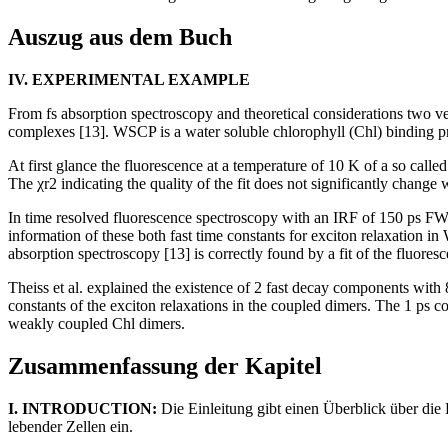
Auszug aus dem Buch
IV. EXPERIMENTAL EXAMPLE
From fs absorption spectroscopy and theoretical considerations two 
complexes [13]. WSCP is a water soluble chlorophyll (Chl) binding prot
At first glance the fluorescence at a temperature of 10 K of a so calle
The χr2 indicating the quality of the fit does not significantly chang
In time resolved fluorescence spectroscopy with an IRF of 150 ps FWHM 
information of these both fast time constants for exciton relaxation i
absorption spectroscopy [13] is correctly found by a fit of the fluor
Theiss et al. explained the existence of 2 fast decay components wit
constants of the exciton relaxations in the coupled dimers. The 1 ps
weakly coupled Chl dimers.
Zusammenfassung der Kapitel
I. INTRODUCTION:
Die Einleitung gibt einen Überblick über di
lebender Zellen ein.