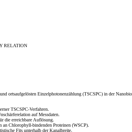
TY RELATION
- und ortsaufgelösten Einzelphotonenzählung (TSCSPC) in der Nanobio
oderner TSCSPC-Verfahren.
schärferelation auf Messdaten.
r die erreichbare Auflösung.
ten an Chlorophyll-bindenden Proteinen (WSCP).
stische Fits unterhalb der Kanalbreite.