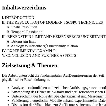
Inhaltsverzeichnis
I. INTRODUCTION
II. THE RESOLUTION OF MODERN TSCSPC TECHNIQUES
A. Spatial resolution
B. Temporal Resolution
III. BEKENSTEIN LIMIT AND HEISENBERG´S UNCERTAIN
A. Bekenstein limit
B. Analogy to Heisenberg´s uncertainty relation
IV. EXPERIMENTAL EXAMPLE
V. CONCLUSION AND FURTHER ASPECTS
Zielsetzung & Themen
Die Arbeit untersucht die fundamentalen Auflösungsgrenzen der zeit
physikalischer Beschränkungen.
Analyse der räumlichen und zeitlichen Auflösungsgrenzen m
Anwendung des Bekenstein-Limits und der Heisenbergschen Un
Untersuchung der Rolle der Speicherkapazität und Messdauer fü
Validierung theoretischer Modelle anhand experimenteller Da
Diskussion der Möglichkeit zur Auflösungssteigerung durch stati