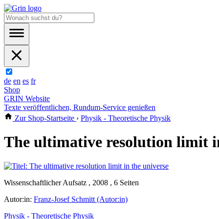
de
en
es
fr
Shop
GRIN Website
Texte veröffentlichen, Rundum-Service genießen
Zur Shop-Startseite
›
Physik - Theoretische Physik
The ultimative resolution limit 
Wissenschaftlicher Aufsatz , 2008 , 6 Seiten
Autor:in:
Franz-Josef Schmitt (Autor:in)
Physik - Theoretische Physik