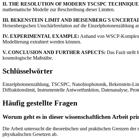
II. THE RESOLUTION OF MODERN TSCSPC TECHNIQUE
mathematische Modelle zur Beschreibung dieser Limiten.
III. BEKENSTEIN LIMIT AND HEISENBERG´S UNCERTA
Heisenbergschen Unschärferelation auf die Einzelphotonenzählung 
IV. EXPERIMENTAL EXAMPLE:
Anhand von WSCP-Komplexen wi
Modellierung extrahiert werden können.
V. CONCLUSION AND FURTHER ASPECTS:
Das Fazit stellt 
kosmologische Maßstäbe.
Schlüsselwörter
Einzelphotonenzählung, TSCSPC, Nanobiophotonik, Bekenstein-Limit,
Diffraktionslimit, Instrumentelle Antwortfunktion, Datenanalyse, Pro
Häufig gestellte Fragen
Worum geht es in dieser wissenschaftlichen Arbeit pr
Die Arbeit untersucht die theoretischen und praktischen Grenzen der
physikalischen Gesetzen ab.