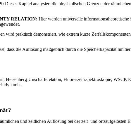
S:
Dieses Kapitel analysiert die physikalischen Grenzen der räumliche
INTY RELATION:
Hier werden universelle informationstheoretische
angewendet.
rd praktisch demonstriert, wie extrem kurze Zerfallskomponenten t
fest, dass die Auflösung maßgeblich durch die Speicherkapazität limitier
 Heisenberg-Unschärferelation, Fluoreszenzspektroskopie, WSCP, Exzi
teindynamik.
imär?
 räumlichen und zeitlichen Auflösung bei der zeit- und ortsaufgelöste