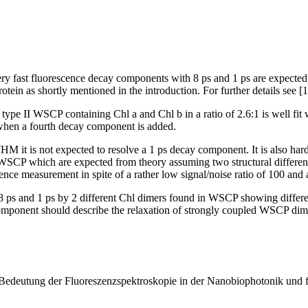
very fast fluorescence decay components with 8 ps and 1 ps are expect
ein as shortly mentioned in the introduction. For further details see [1
d type II WSCP containing Chl a and Chl b in a ratio of 2.6:1 is well fit
e when a fourth decay component is added.
it is not expected to resolve a 1 ps decay component. It is also hard t
n WSCP which are expected from theory assuming two structural different 
escence measurement in spite of a rather low signal/noise ratio of 100 
h 8 ps and 1 ps by 2 different Chl dimers found in WSCP showing differe
 component should describe the relaxation of strongly coupled WSCP dim
e Bedeutung der Fluoreszenzspektroskopie in der Nanobiophotonik und 