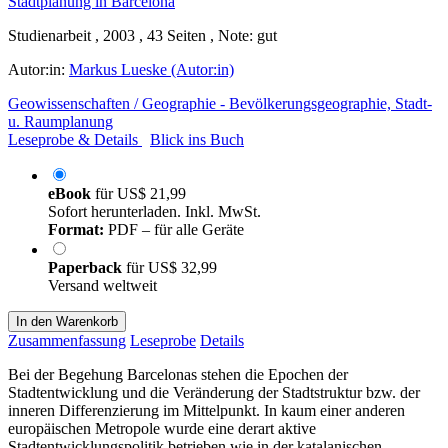
Studienarbeit , 2003 , 43 Seiten , Note: gut
Autor:in:
Markus Lueske (Autor:in)
Geowissenschaften / Geographie - Bevölkerungsgeographie, Stadt-
u. Raumplanung
Leseprobe & Details
Blick ins Buch
eBook
für
US$ 21,99
Sofort herunterladen. Inkl. MwSt.
Format:
PDF – für alle Geräte
Paperback
für
US$ 32,99
Versand weltweit
In den Warenkorb
Zusammenfassung
Leseprobe
Details
Bei der Begehung Barcelonas stehen die Epochen der
Stadtentwicklung und die Veränderung der Stadtstruktur bzw. der
inneren Differenzierung im Mittelpunkt. In kaum einer anderen
europäischen Metropole wurde eine derart aktive
Stadtentwicklungspolitik betrieben wie in der katalanischen