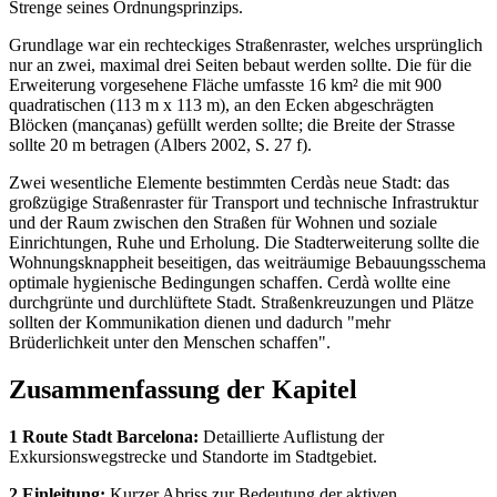
Strenge seines Ordnungsprinzips.
Grundlage war ein rechteckiges Straßenraster, welches ursprünglich
nur an zwei, maximal drei Seiten bebaut werden sollte. Die für die
Erweiterung vorgesehene Fläche umfasste 16 km² die mit 900
quadratischen (113 m x 113 m), an den Ecken abgeschrägten
Blöcken (mançanas) gefüllt werden sollte; die Breite der Strasse
sollte 20 m betragen (Albers 2002, S. 27 f).
Zwei wesentliche Elemente bestimmten Cerdàs neue Stadt: das
großzügige Straßenraster für Transport und technische Infrastruktur
und der Raum zwischen den Straßen für Wohnen und soziale
Einrichtungen, Ruhe und Erholung. Die Stadterweiterung sollte die
Wohnungsknappheit beseitigen, das weiträumige Bebauungsschema
optimale hygienische Bedingungen schaffen. Cerdà wollte eine
durchgrünte und durchlüftete Stadt. Straßenkreuzungen und Plätze
sollten der Kommunikation dienen und dadurch "mehr
Brüderlichkeit unter den Menschen schaffen".
Zusammenfassung der Kapitel
1 Route Stadt Barcelona:
Detaillierte Auflistung der
Exkursionswegstrecke und Standorte im Stadtgebiet.
2 Einleitung:
Kurzer Abriss zur Bedeutung der aktiven