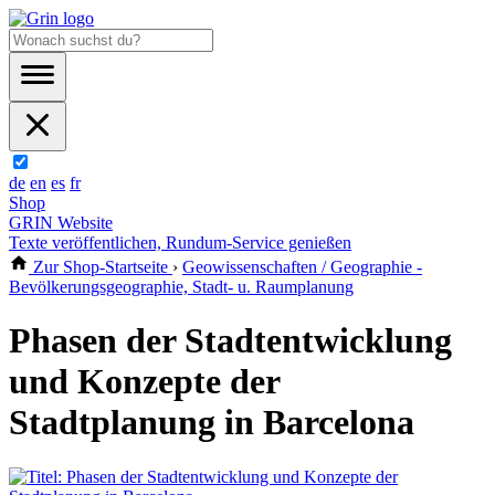
de
en
es
fr
Shop
GRIN Website
Texte veröffentlichen, Rundum-Service genießen
Zur Shop-Startseite
›
Geowissenschaften / Geographie -
Bevölkerungsgeographie, Stadt- u. Raumplanung
Phasen der Stadtentwicklung
und Konzepte der
Stadtplanung in Barcelona