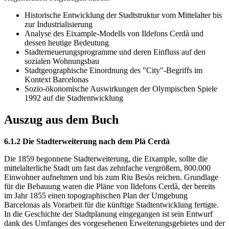
Historische Entwicklung der Stadtstruktur vom Mittelalter bis
zur Industrialisierung
Analyse des Eixample-Modells von Ildefons Cerdà und
dessen heutige Bedeutung
Stadterneuerungsprogramme und deren Einfluss auf den
sozialen Wohnungsbau
Stadtgeographische Einordnung des "City"-Begriffs im
Kontext Barcelonas
Sozio-ökonomische Auswirkungen der Olympischen Spiele
1992 auf die Stadtentwicklung
Auszug aus dem Buch
6.1.2 Die Stadterweiterung nach dem Plá Cerdà
Die 1859 begonnene Stadterweiterung, die Eixample, sollte die
mittelalterliche Stadt um fast das zehnfache vergrößern, 800.000
Einwohner aufnehmen und bis zum Riu Besòs reichen. Grundlage
für die Bebauung waren die Pläne von Ildefons Cerdà, der bereits
im Jahr 1855 einen topographischen Plan der Umgebung
Barcelonas als Vorarbeit für die künftige Stadtentwicklung fertigte.
In die Geschichte der Stadtplanung eingegangen ist sein Entwurf
dank des Umfanges des vorgesehenen Erweiterungsgebietes und der