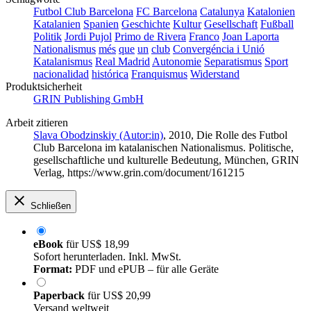
Futbol Club Barcelona
FC Barcelona
Catalunya
Katalonien
Katalanien
Spanien
Geschichte
Kultur
Gesellschaft
Fußball
Politik
Jordi Pujol
Primo de Rivera
Franco
Joan Laporta
Nationalismus
més
que
un
club
Convergéncia i Unió
Katalanismus
Real Madrid
Autonomie
Separatismus
Sport
nacionalidad
histórica
Franquismus
Widerstand
Produktsicherheit
GRIN Publishing GmbH
Arbeit zitieren
Slava Obodzinskiy (Autor:in)
, 2010, Die Rolle des Futbol
Club Barcelona im katalanischen Nationalismus. Politische,
gesellschaftliche und kulturelle Bedeutung, München, GRIN
Verlag, https://www.grin.com/document/161215
Schließen
eBook
für
US$ 18,99
Sofort herunterladen. Inkl. MwSt.
Format:
PDF und ePUB – für alle Geräte
Paperback
für
US$ 20,99
Versand weltweit