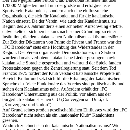
Der 1899 gegründete Futbol Club Barcelona ist heute mit über
170000 Mitgliedern nicht nur der größte und erfolgreichste
Sportverein Kataloniens, sondern auch eine einflussreiche
Organisation, die sich für Katalonien und für die katalanische
Nation einsetzt. Da der Verein, wie auch der Katalanismus, zu
Beginn des 20. Jahrhunderts einen schnellen Aufschwung erlebte,
entwickelte er sich bereits kurz nach seiner Gründung zu einer
Institution, die den katalanischen Nationalismus aktiv unterstützte.
Zur Zeit der Diktaturen von Primo de Rivera und Franco war der
„FC Barcelona“ stets eine Hochburg des Widerstandes in der
Region. Der Verein organisierte Demonstrationen, im Stadion
wurden damals verbotene katalanische Lieder gesungen sowie
katalanische Sprache gesprochen und während der Spiele fanden
Protestaktionen gegen die Zentralregierung statt. Seit dem Tod
Francos 1975 fördert der Klub verstärkt katalanische Projekte im
Bereich Kultur und setzt sich für die Erhaltung der katalanischen
Sprache ein. Viele Funktionäre des Vereins sind politisch aktiv und
stehen dem Katalanismus nahe. Außerdem erhält der „FC
Barcelona“ Unterstützung aus der Politik, vor allem aus der
bürgerlich-katalanistischen CiU (Convergéncia i Unió, dt.
„Konvergenz und Union“).
Auf Grund seines großen gesellschaftlichen Einflusses wird der „FC
Barcelona“ nicht selten als ein „nationaler Klub“ Kataloniens
gesehen.
Wodurch zeichnet sich der katalanische Nationalismus aus? Wie