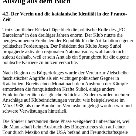
Auszug aus dem Buch
4.2. Der Verein und die katalanische Identität in der Franco-
Zeit
Trotz sportlicher Rückschläge blieb die politische Rolle des „FC
Barcelona“ in den dreißiger Jahren enorm. Der Klub nutzte die
neugewonnenen Freiheiten der Republik für die Artikulation eigener
politischer Forderungen. Der Präsident des Klubs Josep Suñol
propagierte aktiv den regionalen Nationalismus, wohl auch nicht
zuletzt deshalb, weil er sein Amt als ein Sprungbrett für die eigene
politische Karriere zu nutzen versuchte.
Nach Beginn des Bürgerkrieges wurde der Verein zur Zielscheibe
faschistischer Angriffe als ein wichtiger politischer Gegner in
Katalonien. Bereits einen Monat nach dem Ausbruch der Kämpfe
ermordeten die franquistischen Kräfte Suñol, einige andere
Funktionäre erlitten das gleiche Schicksal. Zudem wurden mehrere
Anschläge auf Klubeinrichtungen verübt, wie beispielsweise im
März 1938, als eine Bombe im Vereinsheim gelegt worden war und
schwere Verwüstungen hinterließ.
Die Spieler überstanden diese Phase weitgehend unbeschadet, weil
die Mannschaft beim Ausbruch des Bürgerkrieges sich auf einer
Tour durch Mexiko und die USA befand und Freundschaftsspiele