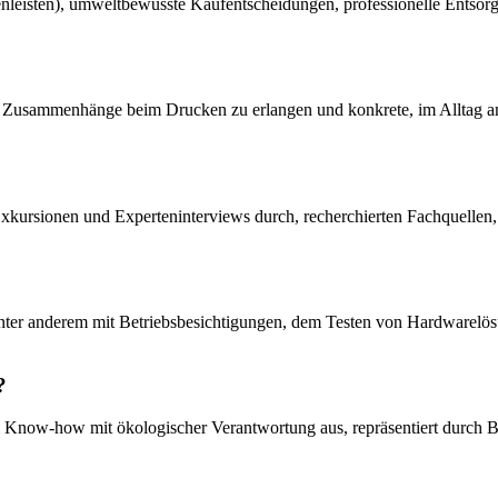
leisten), umweltbewusste Kaufentscheidungen, professionelle Entsorgu
sche Zusammenhänge beim Drucken zu erlangen und konkrete, im Alltag
Exkursionen und Experteninterviews durch, recherchierten Fachquellen,
ch unter anderem mit Betriebsbesichtigungen, dem Testen von Hardwar
?
Know-how mit ökologischer Verantwortung aus, repräsentiert durch Be