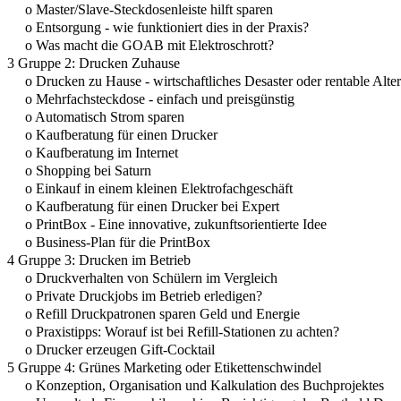
o Master/Slave-Steckdosenleiste hilft sparen
o Entsorgung - wie funktioniert dies in der Praxis?
o Was macht die GOAB mit Elektroschrott?
3 Gruppe 2: Drucken Zuhause
o Drucken zu Hause - wirtschaftliches Desaster oder rentable Alte
o Mehrfachsteckdose - einfach und preisgünstig
o Automatisch Strom sparen
o Kaufberatung für einen Drucker
o Kaufberatung im Internet
o Shopping bei Saturn
o Einkauf in einem kleinen Elektrofachgeschäft
o Kaufberatung für einen Drucker bei Expert
o PrintBox - Eine innovative, zukunftsorientierte Idee
o Business-Plan für die PrintBox
4 Gruppe 3: Drucken im Betrieb
o Druckverhalten von Schülern im Vergleich
o Private Druckjobs im Betrieb erledigen?
o Refill Druckpatronen sparen Geld und Energie
o Praxistipps: Worauf ist bei Refill-Stationen zu achten?
o Drucker erzeugen Gift-Cocktail
5 Gruppe 4: Grünes Marketing oder Etikettenschwindel
o Konzeption, Organisation und Kalkulation des Buchprojektes