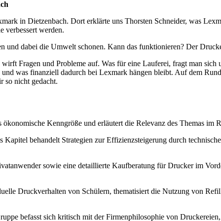
ach
xmark in Dietzenbach. Dort erklärte uns Thorsten Schneider, was Lexma
e verbessert werden.
 und dabei die Umwelt schonen. Kann das funktionieren? Der Druckerh
 wirft Fragen und Probleme auf. Was für eine Lauferei, fragt man sich u
ann und was finanziell dadurch bei Lexmark hängen bleibt. Auf dem Run
r so nicht gedacht.
z als ökonomische Kenngröße und erläutert die Relevanz des Themas i
 Kapitel behandelt Strategien zur Effizienzsteigerung durch technisc
ivatanwender sowie eine detaillierte Kaufberatung für Drucker im Vorde
duelle Druckverhalten von Schülern, thematisiert die Nutzung von Refi
uppe befasst sich kritisch mit der Firmenphilosophie von Druckereien, 