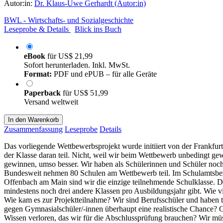
Autor:in:
Dr. Klaus-Uwe Gerhardt (Autor:in)
BWL - Wirtschafts- und Sozialgeschichte
Leseprobe & Details
Blick ins Buch
eBook
für
US$ 21,99
Sofort herunterladen. Inkl. MwSt.
Format:
PDF und ePUB – für alle Geräte
Paperback
für
US$ 51,99
Versand weltweit
In den Warenkorb
Zusammenfassung
Leseprobe
Details
Das vorliegende Wettbewerbsprojekt wurde initiiert von der Frank
der Klasse daran teil. Nicht, weil wir beim Wettbewerb unbedingt 
gewinnen, umso besser. Wir haben als Schülerinnen und Schüler noch 
Bundesweit nehmen 80 Schulen am Wettbewerb teil. Im Schulamtsbe
Offenbach am Main sind wir die einzige teilnehmende Schulklasse. Das
mindestens noch drei andere Klassen pro Ausbildungsjahr gibt. Wie vi
Wie kam es zur Projektteilnahme? Wir sind Berufsschüler und haben t
gegen Gymnasialschüler/-innen überhaupt eine realistische Chance? G
Wissen verloren, das wir für die Abschlussprüfung brauchen? Wir m