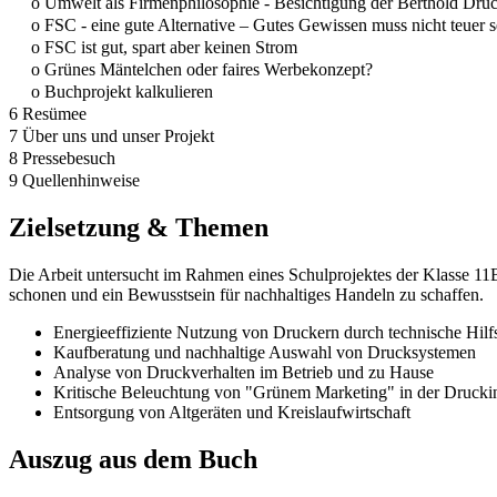
o Umwelt als Firmenphilosophie - Besichtigung der Berthold D
o FSC - eine gute Alternative – Gutes Gewissen muss nicht teuer s
o FSC ist gut, spart aber keinen Strom
o Grünes Mäntelchen oder faires Werbekonzept?
o Buchprojekt kalkulieren
6 Resümee
7 Über uns und unser Projekt
8 Pressebesuch
9 Quellenhinweise
Zielsetzung & Themen
Die Arbeit untersucht im Rahmen eines Schulprojektes der Klasse 11
schonen und ein Bewusstsein für nachhaltiges Handeln zu schaffen.
Energieeffiziente Nutzung von Druckern durch technische Hilfs
Kaufberatung und nachhaltige Auswahl von Drucksystemen
Analyse von Druckverhalten im Betrieb und zu Hause
Kritische Beleuchtung von "Grünem Marketing" in der Druckin
Entsorgung von Altgeräten und Kreislaufwirtschaft
Auszug aus dem Buch