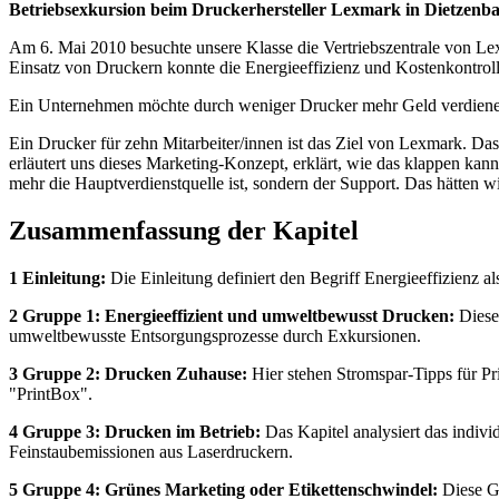
Betriebsexkursion beim Druckerhersteller Lexmark in Dietzenb
Am 6. Mai 2010 besuchte unsere Klasse die Vertriebszentrale von Le
Einsatz von Druckern konnte die Energieeffizienz und Kostenkontroll
Ein Unternehmen möchte durch weniger Drucker mehr Geld verdienen
Ein Drucker für zehn Mitarbeiter/innen ist das Ziel von Lexmark. Das
erläutert uns dieses Marketing-Konzept, erklärt, wie das klappen k
mehr die Hauptverdienstquelle ist, sondern der Support. Das hätten wi
Zusammenfassung der Kapitel
1 Einleitung:
Die Einleitung definiert den Begriff Energieeffizien
2 Gruppe 1: Energieeffizient und umweltbewusst Drucken:
Dieses
umweltbewusste Entsorgungsprozesse durch Exkursionen.
3 Gruppe 2: Drucken Zuhause:
Hier stehen Stromspar-Tipps für Pr
"PrintBox".
4 Gruppe 3: Drucken im Betrieb:
Das Kapitel analysiert das indivi
Feinstaubemissionen aus Laserdruckern.
5 Gruppe 4: Grünes Marketing oder Etikettenschwindel:
Diese Gr