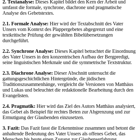
2. Textanalyse:
Dieses Kapitel bildet den Kern der Arbeit und
umfasst die formale, synchrone, diachrone und pragmatische
Analyse des Gebetstextes.
2.1. Formale Analyse:
Hier wird der Textabschnitt des Vater
Unsers vom Kontext des Plappergebetes abgegrenzt und eine
textkritische Prüfung der gewählten Bibelübersetzungen
durchgeführt.
2.2. Synchrone Analyse:
Dieses Kapitel betrachtet die Einordnung
des Vater Unsers in den konzentrischen Aufbau der Bergpredigt,
seine linguistischen Merkmale und die symmetrische Textstruktur.
2.3. Diachrone Analyse:
Dieser Abschnitt untersucht die
gattungsgeschichtlichen Hintergründe, die jüdischen
Traditionszusammenhänge, vergleicht die Versionen von Matthäus
und Lukas und beleuchtet die redaktionelle Bearbeitung durch den
Evangelisten.
2.4. Pragmatik:
Hier wird das Ziel des Autors Matthäus analysiert,
das Gebet als Beispiel für rechtes Beten zur Abgrenzung und zur
Ermutigung der Glaubenden einzusetzen.
3. Fazit:
Das Fazit fasst die Erkenntnisse zusammen und betont die
anhaltende Bedeutung des Vater Unsers als offenes Gebet, das
Menschen bis heute einen Zugang zur Glaubenserfahrung