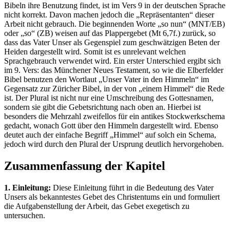
Bibeln ihre Benutzung findet, ist im Vers 9 in der deutschen Sprache
nicht korrekt. Davon machen jedoch die „Repräsentanten“ dieser
Arbeit nicht gebrauch. Die beginnenden Worte „so nun“ (MNT/EB)
oder „so“ (ZB) weisen auf das Plappergebet (Mt 6,7f.) zurück, so
dass das Vater Unser als Gegenspiel zum geschwätzigen Beten der
Heiden dargestellt wird. Somit ist es unrelevant welchen
Sprachgebrauch verwendet wird. Ein erster Unterschied ergibt sich
im 9. Vers: das Münchener Neues Testament, so wie die Elberfelder
Bibel benutzen den Wortlaut „Unser Vater in den Himmeln“ im
Gegensatz zur Züricher Bibel, in der von „einem Himmel“ die Rede
ist. Der Plural ist nicht nur eine Umschreibung des Gottesnamen,
sondern sie gibt die Gebetsrichtung nach oben an. Hierbei ist
besonders die Mehrzahl zweifellos für ein antikes Stockwerkschema
gedacht, wonach Gott über den Himmeln dargestellt wird. Ebenso
deutet auch der einfache Begriff „Himmel“ auf solch ein Schema,
jedoch wird durch den Plural der Ursprung deutlich hervorgehoben.
Zusammenfassung der Kapitel
1. Einleitung:
Diese Einleitung führt in die Bedeutung des Vater
Unsers als bekanntestes Gebet des Christentums ein und formuliert
die Aufgabenstellung der Arbeit, das Gebet exegetisch zu
untersuchen.