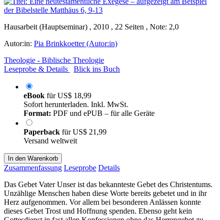
Hausarbeit (Hauptseminar) , 2010 , 22 Seiten , Note: 2,0
Autor:in:
Pia Brinkkoetter (Autor:in)
Theologie - Biblische Theologie
Leseprobe & Details
Blick ins Buch
eBook
für
US$ 18,99
Sofort herunterladen. Inkl. MwSt.
Format:
PDF und ePUB – für alle Geräte
Paperback
für
US$ 21,99
Versand weltweit
In den Warenkorb
Zusammenfassung
Leseprobe
Details
Das Gebet Vater Unser ist das bekannteste Gebet des Christentums.
Unzählige Menschen haben diese Worte bereits gebetet und in ihr
Herz aufgenommen. Vor allem bei besonderen Anlässen konnte
dieses Gebet Trost und Hoffnung spenden. Ebenso geht kein
Gottesdienst in fast allen Konfessionen ohne das Herrengebet zu