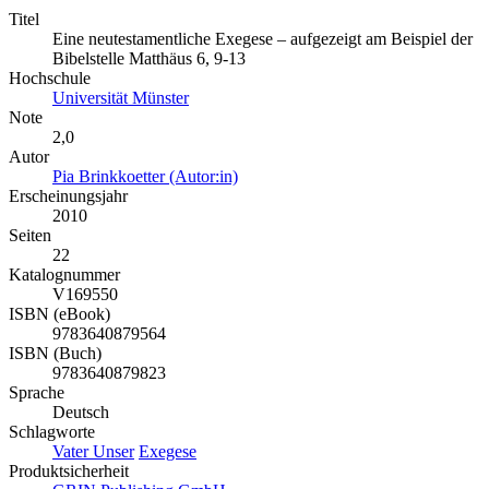
Titel
Eine neutestamentliche Exegese – aufgezeigt am Beispiel der
Bibelstelle Matthäus 6, 9-13
Hochschule
Universität Münster
Note
2,0
Autor
Pia Brinkkoetter (Autor:in)
Erscheinungsjahr
2010
Seiten
22
Katalognummer
V169550
ISBN (eBook)
9783640879564
ISBN (Buch)
9783640879823
Sprache
Deutsch
Schlagworte
Vater Unser
Exegese
Produktsicherheit