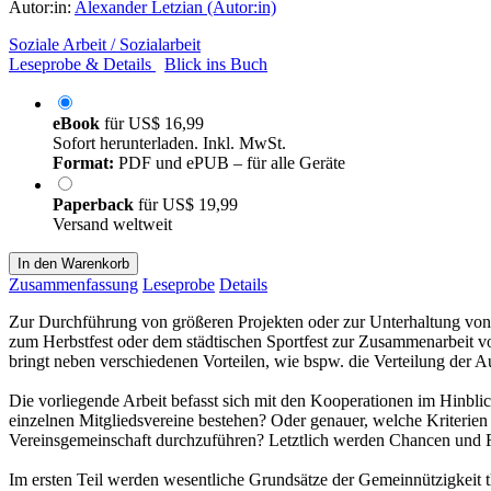
Autor:in:
Alexander Letzian (Autor:in)
Soziale Arbeit / Sozialarbeit
Leseprobe & Details
Blick ins Buch
eBook
für
US$ 16,99
Sofort herunterladen. Inkl. MwSt.
Format:
PDF und ePUB – für alle Geräte
Paperback
für
US$ 19,99
Versand weltweit
In den Warenkorb
Zusammenfassung
Leseprobe
Details
Zur Durchführung von größeren Projekten oder zur Unterhaltung von 
zum Herbstfest oder dem städtischen Sportfest zur Zusammenarbeit v
bringt neben verschiedenen Vorteilen, wie bspw. die Verteilung der 
Die vorliegende Arbeit befasst sich mit den Kooperationen im Hinbli
einzelnen Mitgliedsvereine bestehen? Oder genauer, welche Kriterie
Vereinsgemeinschaft durchzuführen? Letztlich werden Chancen und Ri
Im ersten Teil werden wesentliche Grundsätze der Gemeinnützigkeit th