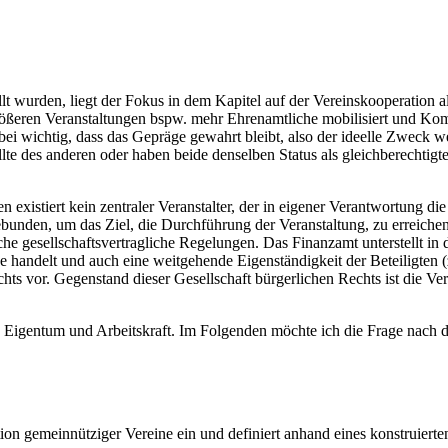
 wurden, liegt der Fokus in dem Kapitel auf der Vereinskooperation a
größeren Veranstaltungen bspw. mehr Ehrenamtliche mobilisiert und Kom
bei wichtig, dass das Gepräge gewahrt bleibt, also der ideelle Zweck we
tellte des anderen oder haben beide denselben Status als gleichberechti
existiert kein zentraler Veranstalter, der in eigener Verantwortung di
bunden, um das Ziel, die Durchführung der Veranstaltung, zu erreichen
iche gesellschaftsvertragliche Regelungen. Das Finanzamt unterstellt i
e handelt und auch eine weitgehende Eigenständigkeit der Beteiligten (z.
ts vor. Gegenstand dieser Gesellschaft bürgerlichen Rechts ist die V
igentum und Arbeitskraft. Im Folgenden möchte ich die Frage nach der
ion gemeinnütziger Vereine ein und definiert anhand eines konstruierte