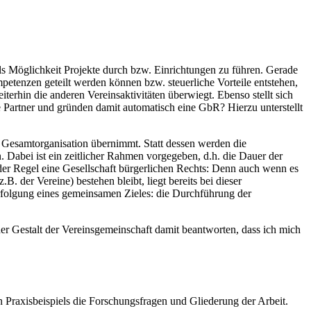
ls Möglichkeit Projekte durch bzw. Einrichtungen zu führen. Gerade
petenzen geteilt werden können bzw. steuerliche Vorteile entstehen,
iterhin die anderen Vereinsaktivitäten überwiegt. Ebenso stellt sich
gte Partner und gründen damit automatisch eine GbR? Hierzu unterstellt
e Gesamtorganisation übernimmt. Statt dessen werden die
. Dabei ist ein zeitlicher Rahmen vorgegeben, d.h. die Dauer der
n der Regel eine Gesellschaft bürgerlichen Rechts: Denn auch wenn es
B. der Vereine) bestehen bleibt, liegt bereits bei dieser
erfolgung eines gemeinsamen Zieles: die Durchführung der
 Gestalt der Vereinsgemeinschaft damit beantworten, dass ich mich
n Praxisbeispiels die Forschungsfragen und Gliederung der Arbeit.