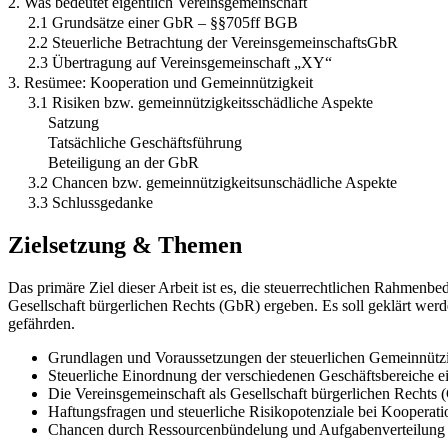
2. Was bedeutet eigentlich Vereinsgemeinschaft
2.1 Grundsätze einer GbR – §§705ff BGB
2.2 Steuerliche Betrachtung der VereinsgemeinschaftsGbR
2.3 Übertragung auf Vereinsgemeinschaft „XY“
3. Resümee: Kooperation und Gemeinnützigkeit
3.1 Risiken bzw. gemeinnützigkeitsschädliche Aspekte
Satzung
Tatsächliche Geschäftsführung
Beteiligung an der GbR
3.2 Chancen bzw. gemeinnützigkeitsunschädliche Aspekte
3.3 Schlussgedanke
Zielsetzung & Themen
Das primäre Ziel dieser Arbeit ist es, die steuerrechtlichen Rahmenb
Gesellschaft bürgerlichen Rechts (GbR) ergeben. Es soll geklärt werde
gefährden.
Grundlagen und Voraussetzungen der steuerlichen Gemeinnützi
Steuerliche Einordnung der verschiedenen Geschäftsbereiche e
Die Vereinsgemeinschaft als Gesellschaft bürgerlichen Rechts
Haftungsfragen und steuerliche Risikopotenziale bei Kooperat
Chancen durch Ressourcenbündelung und Aufgabenverteilung