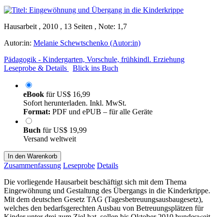
Hausarbeit , 2010 , 13 Seiten , Note: 1,7
Autor:in:
Melanie Schewtschenko (Autor:in)
Pädagogik - Kindergarten, Vorschule, frühkindl. Erziehung
Leseprobe & Details
Blick ins Buch
eBook
für
US$ 16,99
Sofort herunterladen. Inkl. MwSt.
Format:
PDF und ePUB – für alle Geräte
Buch
für
US$ 19,99
Versand weltweit
In den Warenkorb
Zusammenfassung
Leseprobe
Details
Die vorliegende Hausarbeit beschäftigt sich mit dem Thema
Eingewöhnung und Gestaltung des Übergangs in die Kinderkrippe.
Mit dem deutschen Gesetz TAG (Tagesbetreuungsausbaugesetz),
welches den bedarfsgerechten Ausbau von Betreuungsplätzen für
Kinder unter drei zum Ziel hat, sollen bis Oktober 2010 bundesweit