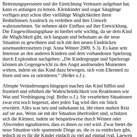
Betreuungspersonen und der Einrichtung Vertrauen aufgebaut hat,
kann es anfangen zu lernen. Kleinkinder und sogar Säuglinge
verfügen jetzt schon über vielfältige Möglichkeiten ihren
Bedürfnissen Ausdruck zu verleihen und ihre Umwelt
wahrzunehmen. Sie nehmen aktiv Einfluss auf ihre Entwicklung.
Die Eingewöhnungsphase ist hierbei sehr wichtig, da sie dem Kind
die Möglichkeit gibt, sich langsam und behutsam an die neue
Situation zu gewöhnen und sich mit den neuen Eindrücken
auseinanderzusetzen (vgl. Anna Winner 2009, S.3). Es kann sein
Interesse an den anderen Kindern und dem vorhandenen Spielzeug
durch Exploration nachgehen: „Die Kindergruppe und Spielzeuge
können als Gegengewicht zu den Angst auslösenden Momenten
wirken, indem sie das Kind dazu bewegen, sich vom Elternteil zu
lösen und neu zu orientieren.“ (Beller o.J.).
Abrupte Veränderungen hingegen machen das Kind hilflos und
frustriert und erhöhen die Wahrscheinlichkeit von Reaktionen wie
Wut und Verdrängung (vgl. Beller o.J.). Sie verarbeiten Situationen
zwar erst noch begrenzt, aber jeden Tag wird dies ein Stück
erweitert. Alles was neu und unbekannt ist, übt einen starken Reiz
auf sie aus. Wenn sie mit der Situation überfordert sind, schützen
sich die Kleinen, indem sie beispielsweise durch Weinen oder
Abwenden signalisieren, dass es ihnen zu viel wird. Zwar bietet die
neue Situation viele spannende Dinge an, die es zu entdecken gibt,
jedoch ist es für die Kinder einfach zu viel auf einmal (vgl. Laewen