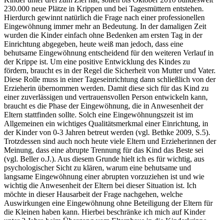
230.000 neue Plätze in Krippen und bei Tagesmüttern entstehen.
Hierdurch gewinnt natürlich die Frage nach einer professionellen
Eingewöhnung immer mehr an Bedeutung. In der damaligen Zeit
wurden die Kinder einfach ohne Bedenken am ersten Tag in der
Einrichtung abgegeben, heute weiß man jedoch, dass eine
behutsame Eingewöhnung entscheidend für den weiteren Verlauf in
der Krippe ist. Um eine positive Entwicklung des Kindes zu
fördern, braucht es in der Regel die Sicherheit von Mutter und Vater.
Diese Rolle muss in einer Tageseinrichtung dann schließlich von der
Erzieherin übernommen werden. Damit diese sich für das Kind zu
einer zuverlässigen und vertrauensvollen Person entwickeln kann,
braucht es die Phase der Eingewöhnung, die in Anwesenheit der
Eltern stattfinden sollte. Solch eine Eingewöhnungszeit ist im
Allgemeinen ein wichtiges Qualitätsmerkmal einer Einrichtung, in
der Kinder von 0-3 Jahren betreut werden (vgl. Bethke 2009, S.5).
Trotzdessen sind auch noch heute viele Eltern und Erzieherinnen der
Meinung, dass eine abrupte Trennung für das Kind das Beste sei
(vgl. Beller o.J.). Aus diesem Grunde hielt ich es für wichtig, aus
psychologischer Sicht zu klären, warum eine behutsame und
langsame Eingewöhnung einer abrupten vorzuziehen ist und wie
wichtig die Anwesenheit der Eltern bei dieser Situation ist. Ich
möchte in dieser Hausarbeit der Frage nachgehen, welche
Auswirkungen eine Eingewöhnung ohne Beteiligung der Eltern für
die Kleinen haben kann. Hierbei beschränke ich mich auf Kinder