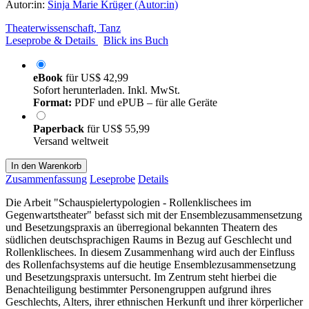
Autor:in:
Sinja Marie Krüger (Autor:in)
Theaterwissenschaft, Tanz
Leseprobe & Details
Blick ins Buch
eBook
für
US$ 42,99
Sofort herunterladen. Inkl. MwSt.
Format:
PDF und ePUB – für alle Geräte
Paperback
für
US$ 55,99
Versand weltweit
In den Warenkorb
Zusammenfassung
Leseprobe
Details
Die Arbeit "Schauspielertypologien - Rollenklischees im
Gegenwartstheater" befasst sich mit der Ensemblezusammensetzung
und Besetzungspraxis an überregional bekannten Theatern des
südlichen deutschsprachigen Raums in Bezug auf Geschlecht und
Rollenklischees. In diesem Zusammenhang wird auch der Einfluss
des Rollenfachsystems auf die heutige Ensemblezusammensetzung
und Besetzungspraxis untersucht. Im Zentrum steht hierbei die
Benachteiligung bestimmter Personengruppen aufgrund ihres
Geschlechts, Alters, ihrer ethnischen Herkunft und ihrer körperlicher