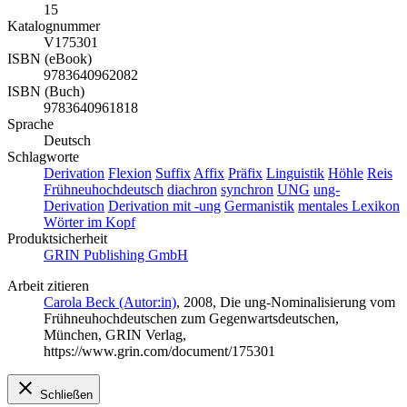
15
Katalognummer
V175301
ISBN (eBook)
9783640962082
ISBN (Buch)
9783640961818
Sprache
Deutsch
Schlagworte
Derivation
Flexion
Suffix
Affix
Präfix
Linguistik
Höhle
Reis
Frühneuhochdeutsch
diachron
synchron
UNG
ung-
Derivation
Derivation mit -ung
Germanistik
mentales Lexikon
Wörter im Kopf
Produktsicherheit
GRIN Publishing GmbH
Arbeit zitieren
Carola Beck (Autor:in)
, 2008, Die ung-Nominalisierung vom
Frühneuhochdeutschen zum Gegenwartsdeutschen,
München, GRIN Verlag,
https://www.grin.com/document/175301
Schließen