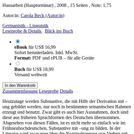
Hausarbeit (Hauptseminar) , 2008 , 15 Seiten , Note: 1,75
Autor:in:
Carola Beck (Autor:in)
Germanistik - Linguistik
Leseprobe & Details
Blick ins Buch
eBook
für
US$ 16,99
Sofort herunterladen. Inkl. MwSt.
Format:
PDF und ePUB – für alle Geräte
Buch
für
US$ 18,99
Versand weltweit
In den Warenkorb
Zusammenfassung
Leseprobe
Details
Heutzutage werden Substantive, die mit Hilfe der Derivation mit –
ung gebildet werden, nur noch in bestimmten semantischen Rahmen
erzeugt und benutzt. Zwar gibt es auch hier Ausnahmen, doch sind
diese aus früheren Sprachformen des Deutschen übernommen.
Abgesehen von diesen Fällen, ist es nicht mehr so einfach wie im
Frühneuhochdeutschen, Substantive mit –ung zu bilden. In der
Literatur wird zwar rege über die Nominalisierung von Verben mit