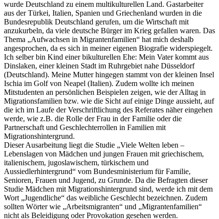
wurde Deutschland zu einem multikulturellen Land. Gastarbeiter
aus der Türkei, Italien, Spanien und Griechenland wurden in die
Bundesrepublik Deutschland gerufen, um die Wirtschaft mit
anzukurbeln, da viele deutsche Bürger im Krieg gefallen waren. Das
Thema „Aufwachsen in Migrantenfamilien“ hat mich deshalb
angesprochen, da es sich in meiner eigenen Biografie widerspiegelt.
Ich selber bin Kind einer bikulturellen Ehe: Mein Vater kommt aus
Dinslaken, einer kleinen Stadt im Ruhrgebiet nahe Düsseldorf
(Deutschland). Meine Mutter hingegen stammt von der kleinen Insel
Ischia im Golf von Neapel (Italien). Zudem wollte ich meinen
Mitstudenten an persönlichen Beispielen zeigen, wie der Alltag in
Migrationsfamilien bzw. wie die Sicht auf einige Dinge aussieht, auf
die ich im Laufe der Verschriftlichung des Referates näher eingehen
werde, wie z.B. die Rolle der Frau in der Familie oder die
Partnerschaft und Geschlechterrollen in Familien mit
Migrationshintergrund.
Dieser Ausarbeitung liegt die Studie „Viele Welten leben –
Lebenslagen von Mädchen und jungen Frauen mit griechischem,
italienischem, jugoslawischem, türkischem und
Aussiedlerhintergrund“ vom Bundesministerium für Familie,
Senioren, Frauen und Jugend, zu Grunde. Da die Befragten dieser
Studie Mädchen mit Migrationshintergrund sind, werde ich mit dem
Wort „Jugendliche“ das weibliche Geschlecht bezeichnen. Zudem
sollten Wörter wie „Arbeitsmigranten“ und „Migrantenfamilien“
nicht als Beleidigung oder Provokation gesehen werden.