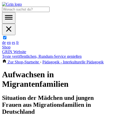
de
en
es
fr
Shop
GRIN Website
Texte veröffentlichen, Rundum-Service genießen
Zur Shop-Startseite
›
Pädagogik - Interkulturelle Pädagogik
Aufwachsen in
Migrantenfamilien
Situation der Mädchen und jungen
Frauen aus Migrationsfamilien in
Deutschland