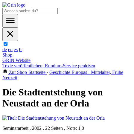
de
en
es
fr
Shop
GRIN Website
Texte veröffentlichen, Rundum-Service genießen
Zur Shop-Startseite
›
Geschichte Europas - Mittelalter, Frühe
Neuzeit
Die Stadtentstehung von
Neustadt an der Orla
Seminararbeit , 2002 , 22 Seiten , Note: 1,0