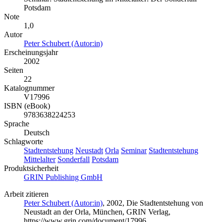
Potsdam
Note
1,0
Autor
Peter Schubert (Autor:in)
Erscheinungsjahr
2002
Seiten
22
Katalognummer
V17996
ISBN (eBook)
9783638224253
Sprache
Deutsch
Schlagworte
Stadtentstehung
Neustadt
Orla
Seminar
Stadtentstehung
Mittelalter
Sonderfall
Potsdam
Produktsicherheit
GRIN Publishing GmbH
Arbeit zitieren
Peter Schubert (Autor:in)
, 2002, Die Stadtentstehung von
Neustadt an der Orla, München, GRIN Verlag,
https://www.grin.com/document/17996