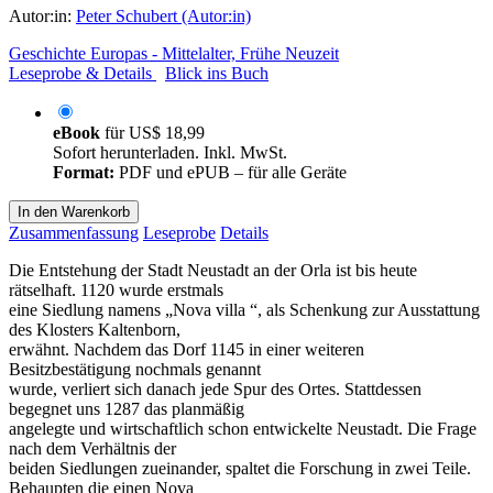
Autor:in:
Peter Schubert (Autor:in)
Geschichte Europas - Mittelalter, Frühe Neuzeit
Leseprobe & Details
Blick ins Buch
eBook
für
US$ 18,99
Sofort herunterladen. Inkl. MwSt.
Format:
PDF und ePUB – für alle Geräte
In den Warenkorb
Zusammenfassung
Leseprobe
Details
Die Entstehung der Stadt Neustadt an der Orla ist bis heute
rätselhaft. 1120 wurde erstmals
eine Siedlung namens „Nova villa “, als Schenkung zur Ausstattung
des Klosters Kaltenborn,
erwähnt. Nachdem das Dorf 1145 in einer weiteren
Besitzbestätigung nochmals genannt
wurde, verliert sich danach jede Spur des Ortes. Stattdessen
begegnet uns 1287 das planmäßig
angelegte und wirtschaftlich schon entwickelte Neustadt. Die Frage
nach dem Verhältnis der
beiden Siedlungen zueinander, spaltet die Forschung in zwei Teile.
Behaupten die einen Nova