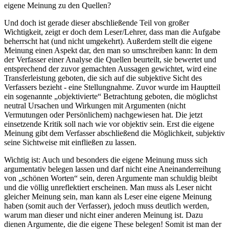
eigene Meinung zu den Quellen?
Und doch ist gerade dieser abschließende Teil von großer
Wichtigkeit, zeigt er doch dem Leser/Lehrer, dass man die Aufgabe
beherrscht hat (und nicht umgekehrt). Außerdem stellt die eigene
Meinung einen Aspekt dar, den man so umschreiben kann: In dem
der Verfasser einer Analyse die Quellen beurteilt, sie bewertet und
entsprechend der zuvor gemachten Aussagen gewichtet, wird eine
Transferleistung geboten, die sich auf die subjektive Sicht des
Verfassers bezieht - eine Stellungnahme. Zuvor wurde im Hauptteil
ein sogenannte „objektivierte“ Betrachtung geboten, die möglichst
neutral Ursachen und Wirkungen mit Argumenten (nicht
Vermutungen oder Persönlichem) nachgewiesen hat. Die jetzt
einsetzende Kritik soll nach wie vor objektiv sein. Erst die eigene
Meinung gibt dem Verfasser abschließend die Möglichkeit, subjektiv
seine Sichtweise mit einfließen zu lassen.
Wichtig ist: Auch und besonders die eigene Meinung muss sich
argumentativ belegen lassen und darf nicht eine Aneinanderreihung
von „schönen Worten“ sein, deren Argumente man schuldig bleibt
und die völlig unreflektiert erscheinen. Man muss als Leser nicht
gleicher Meinung sein, man kann als Leser eine eigene Meinung
haben (somit auch der Verfasser), jedoch muss deutlich werden,
warum man dieser und nicht einer anderen Meinung ist. Dazu
dienen Argumente, die die eigene These belegen! Somit ist man der