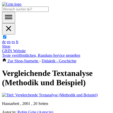
de
en
es
fr
Shop
GRIN Website
Texte veröffentlichen, Rundum-Service genießen
Zur Shop-Startseite
›
Didaktik - Geschichte
Vergleichende Textanalyse
(Methodik und Beispiel)
Hausarbeit , 2001 , 20 Seiten
Autor:in:
Robin Grüe (Autor:in)