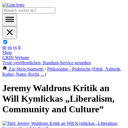
de
en
es
fr
Shop
GRIN Website
Texte veröffentlichen, Rundum-Service genießen
Zur Shop-Startseite
›
Philosophie - Praktische (Ethik, Ästhetik,
Kultur, Natur, Recht, ...)
Jeremy Waldrons Kritik an
Will Kymlickas „Liberalism,
Community and Culture”