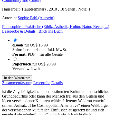
Hausarbeit (Hauptseminar) , 2010 , 18 Seiten , Note: 1
Autor:in:
Sophie Pahl (Autor:in)
Philosophie - Praktische (Ethik, Ästhetik, Kultur, Natur, Recht, ...)
Leseprobe & Details
Blick ins Buch
eBook
für
US$ 16,99
Sofort herunterladen. Inkl. MwSt.
Format:
PDF – für alle Geräte
Paperback
für
US$ 20,99
Versand weltweit
In den Warenkorb
Zusammenfassung
Leseprobe
Details
Ist die Zugehörigkeit zu einer bestimmten Kultur ein menschliches
Grundbedürfnis oder kann der Mensch frei aus den Gütern und
Ideen verschiedener Kulturen wählen? Jeremy Waldron entwirft in
seinem Aufsatz „The Cosmopolitan Alternative“ einen Weltbürger,
der verschiedenen kulturellen Einflüssen ausgesetzt ist und sich
gerade darin wiederfindet. Obgleich sie sich nicht direkt