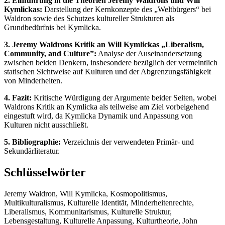
2. Einführung in die Theorien Jeremy Waldrons und Will
Kymlickas:
Darstellung der Kernkonzepte des „Weltbürgers“ bei
Waldron sowie des Schutzes kultureller Strukturen als
Grundbedürfnis bei Kymlicka.
3. Jeremy Waldrons Kritik an Will Kymlickas „Liberalism,
Community, and Culture”:
Analyse der Auseinandersetzung
zwischen beiden Denkern, insbesondere bezüglich der vermeintlich
statischen Sichtweise auf Kulturen und der Abgrenzungsfähigkeit
von Minderheiten.
4. Fazit:
Kritische Würdigung der Argumente beider Seiten, wobei
Waldrons Kritik an Kymlicka als teilweise am Ziel vorbeigehend
eingestuft wird, da Kymlicka Dynamik und Anpassung von
Kulturen nicht ausschließt.
5. Bibliographie:
Verzeichnis der verwendeten Primär- und
Sekundärliteratur.
Schlüsselwörter
Jeremy Waldron, Will Kymlicka, Kosmopolitismus,
Multikulturalismus, Kulturelle Identität, Minderheitenrechte,
Liberalismus, Kommunitarismus, Kulturelle Struktur,
Lebensgestaltung, Kulturelle Anpassung, Kulturtheorie, John