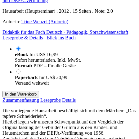
Hausarbeit (Hauptseminar) , 2012 , 15 Seiten , Note: 2,0
Autor:in:
Trine Wenzel (Autor:in)
Didaktik für das Fach Deutsch - Pädagogik, Sprachwissenschaft
Leseprobe & Details
Blick ins Buch
eBook
für
US$ 16,99
Sofort herunterladen. Inkl. MwSt.
Format:
PDF – für alle Geräte
Paperback
für
US$ 20,99
Versand weltweit
In den Warenkorb
Zusammenfassung
Leseprobe
Details
Die vorliegende Hausarbeit beschäftigt sich mit dem Märchen: „Das
tapfere Schneiderlein“.
Hierbei legen wir unseren Schwerpunkt auf den Vergleich der
Originalfassung der Gebrüder Grimm aus den Kinder- und
Hausmärchen und der DEFA-Verfilmung von 1956.
Zunächst soll der Text der Gebrüder Grimm genauer analysiert