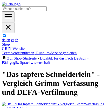
de
en
es
fr
Shop
GRIN Website
Texte veröffentlichen, Rundum-Service genießen
Zur Shop-Startseite
›
Didaktik für das Fach Deutsch -
Pädagogik, Sprachwissenschaft
"Das tapfere Schneiderlein" -
Vergleich Grimm-Verfassung
und DEFA-Verfilmung