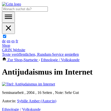
de
en
es
fr
Shop
GRIN Website
Texte veröffentlichen, Rundum-Service genießen
Zur Shop-Startseite
›
Ethnologie / Volkskunde
Antijudaismus im Internet
Seminararbeit , 2004 , 16 Seiten , Note: Sehr Gut
Autor:in:
Sybille Amber (Autor:in)
Ethnologie / Volkskunde