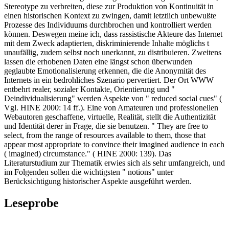
Stereotype zu verbreiten, diese zur Produktion von Kontinuität in
einen historischen Kontext zu zwingen, damit letztlich unbewußte
Prozesse des Individuums durchbrochen und kontrolliert werden
können. Deswegen meine ich, dass rassistische Akteure das Internet
mit dem Zweck adaptierten, diskriminierende Inhalte möglichs t
unaufällig, zudem selbst noch unerkannt, zu distribuieren. Zweitens
lassen die erhobenen Daten eine längst schon überwunden
geglaubte Emotionalisierung erkennen, die die Anonymität des
Internets in ein bedrohliches Szenario pervertiert. Der Ort WWW
entbehrt realer, sozialer Kontakte, Orientierung und "
Deindividualisierung" werden Aspekte von " reduced social cues" (
Vgl. HINE 2000: 14 ff.). Eine von Amateuren und professionellen
Webautoren geschaffene, virtuelle, Realität, stellt die Authentizität
und Identität derer in Frage, die sie benutzen. " They are free to
select, from the range of resources available to them, those that
appear most appropriate to convince their imagined audience in each
( imagined) circumstance." ( HINE 2000: 139). Das
Literaturstudium zur Thematik erwies sich als sehr umfangreich, und
im Folgenden sollen die wichtigsten " notions" unter
Berücksichtigung historischer Aspekte ausgeführt werden.
Leseprobe