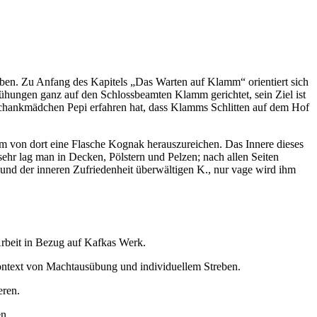
reben. Zu Anfang des Kapitels „Das Warten auf Klamm“ orientiert sich
hungen ganz auf den Schlossbeamten Klamm gerichtet, sein Ziel ist
chankmädchen Pepi erfahren hat, dass Klamms Schlitten auf dem Hof
 um von dort eine Flasche Kognak herauszureichen. Das Innere dieses
ehr lag man in Decken, Pölstern und Pelzen; nach allen Seiten
d der inneren Zufriedenheit überwältigen K., nur vage wird ihm
Arbeit in Bezug auf Kafkas Werk.
Kontext von Machtausübung und individuellem Streben.
eren.
en.