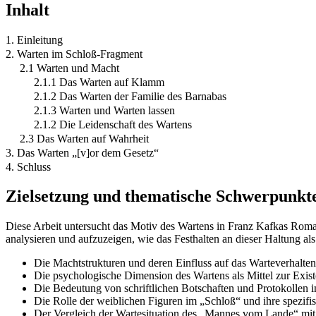
Inhalt
1. Einleitung
2. Warten im Schloß-Fragment
2.1 Warten und Macht
2.1.1 Das Warten auf Klamm
2.1.2 Das Warten der Familie des Barnabas
2.1.3 Warten und Warten lassen
2.1.2 Die Leidenschaft des Wartens
2.3 Das Warten auf Wahrheit
3. Das Warten „[v]or dem Gesetz“
4. Schluss
Zielsetzung und thematische Schwerpunkt
Diese Arbeit untersucht das Motiv des Wartens in Franz Kafkas Roman
analysieren und aufzuzeigen, wie das Festhalten an dieser Haltung al
Die Machtstrukturen und deren Einfluss auf das Warteverhalte
Die psychologische Dimension des Wartens als Mittel zur Exist
Die Bedeutung von schriftlichen Botschaften und Protokollen 
Die Rolle der weiblichen Figuren im „Schloß“ und ihre spezif
Der Vergleich der Wartesituation des „Mannes vom Lande“ mi