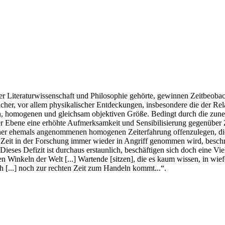
 Literaturwissenschaft und Philosophie gehörte, gewinnen Zeitbeobach
her, vor allem physikalischer Entdeckungen, insbesondere die der Relat
len, homogenen und gleichsam objektiven Größe. Bedingt durch die zune
cher Ebene eine erhöhte Aufmerksamkeit und Sensibilisierung gegenüber 
iner ehemals angenommenen homogenen Zeiterfahrung offenzulegen, die
 Zeit in der Forschung immer wieder in Angriff genommen wird, besch
Dieses Defizit ist durchaus erstaunlich, beschäftigen sich doch eine 
en Winkeln der Welt [...] Wartende [sitzen], die es kaum wissen, in wie
ch [...] noch zur rechten Zeit zum Handeln kommt...“.