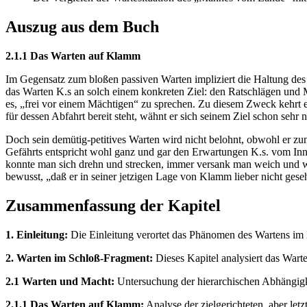
Auszug aus dem Buch
2.1.1 Das Warten auf Klamm
Im Gegensatz zum bloßen passiven Warten impliziert die Haltung des 
das Warten K.s an solch einem konkreten Ziel: den Ratschlägen und
es, „frei vor einem Mächtigen“ zu sprechen. Zu diesem Zweck kehrt
für dessen Abfahrt bereit steht, wähnt er sich seinem Ziel schon sehr
Doch sein demütig-petitives Warten wird nicht belohnt, obwohl er zun
Gefährts entspricht wohl ganz und gar den Erwartungen K.s. vom Inne
konnte man sich drehn und strecken, immer versank man weich und w
bewusst, „daß er in seiner jetzigen Lage von Klamm lieber nicht gese
Zusammenfassung der Kapitel
1. Einleitung:
Die Einleitung verortet das Phänomen des Wartens im K
2. Warten im Schloß-Fragment:
Dieses Kapitel analysiert das War
2.1 Warten und Macht:
Untersuchung der hierarchischen Abhängigkei
2.1.1 Das Warten auf Klamm:
Analyse der zielgerichteten, aber le