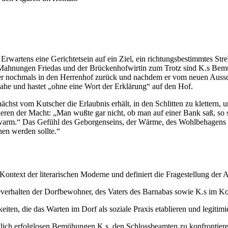
Erwartens eine Gerichtetsein auf ein Ziel, ein richtungsbestimmtes St
 Mahnungen Friedas und der Brückenhofwirtin zum Trotz sind K.s Bemü
 er nochmals in den Herrenhof zurück und nachdem er vom neuen Auss
 nahe und hastet „ohne eine Wort der Erklärung“ auf den Hof.
ächst vom Kutscher die Erlaubnis erhält, in den Schlitten zu klettern,
ren der Macht: „Man wußte gar nicht, ob man auf einer Bank saß, so s
arm.“ Das Gefühl des Geborgenseins, der Wärme, des Wohlbehagens un
hen werden sollte.“
ontext der literarischen Moderne und definiert die Fragestellung der 
teverhalten der Dorfbewohner, des Vaters des Barnabas sowie K.s im 
ten, die das Warten im Dorf als soziale Praxis etablieren und legitimi
tztlich erfolglosen Bemühungen K.s, den Schlossbeamten zu konfrontier