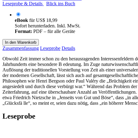
Leseprobe & Details
Blick ins Buch
eBook
für
US$ 18,99
Sofort herunterladen. Inkl. MwSt.
Format:
PDF – für alle Geräte
In den Warenkorb
Zusammenfassung
Leseprobe
Details
Obwohl Zeit immer schon zu den herausragenden Interessenfeldern der
Jahrhunderts eine besondere B edeutung. Im Zuge naturwissenschaftlic
Auflösung der traditionellen Vorstellung von Zeit als einer universa
der modernen Gesellschaft, lässt sich auch auf gesamtgesellschaftli
Philosophen wie Henri Bergson oder Paul Valéry die „Brüchigkeit e
angesiedelt und durch diese verbürgt war.“ Während das Problem der
Zeiterfahrung, auf eine überschaubare Anzahl an Veröffentlichungen. 
etwa Friedrich Nietzsche in „Jenseits von Gut und Böse“, dass „in all
„Glücksfä lle“, so meint er, seien dazu nötig, dass „ein höherer Mens
Leseprobe