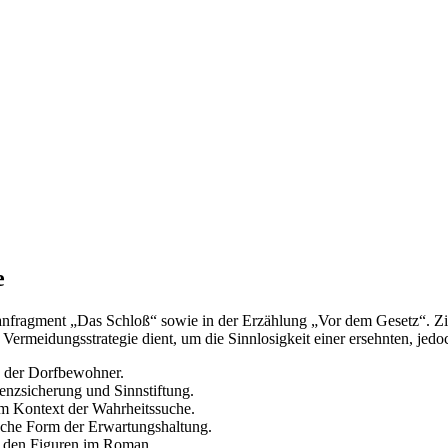
e
fragment „Das Schloß“ sowie in der Erzählung „Vor dem Gesetz“. Ziel 
s Vermeidungsstrategie dient, um die Sinnlosigkeit einer ersehnten, jed
n der Dorfbewohner.
enzsicherung und Sinnstiftung.
im Kontext der Wahrheitssuche.
ische Form der Erwartungshaltung.
t den Figuren im Roman.