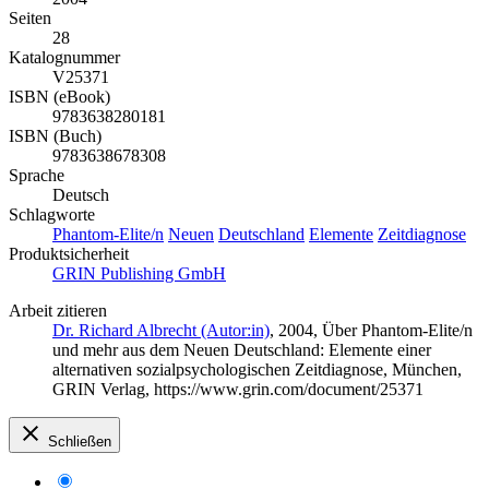
Seiten
28
Katalognummer
V25371
ISBN (eBook)
9783638280181
ISBN (Buch)
9783638678308
Sprache
Deutsch
Schlagworte
Phantom-Elite/n
Neuen
Deutschland
Elemente
Zeitdiagnose
Produktsicherheit
GRIN Publishing GmbH
Arbeit zitieren
Dr. Richard Albrecht (Autor:in)
, 2004, Über Phantom-Elite/n
und mehr aus dem Neuen Deutschland: Elemente einer
alternativen sozialpsychologischen Zeitdiagnose, München,
GRIN Verlag, https://www.grin.com/document/25371
Schließen