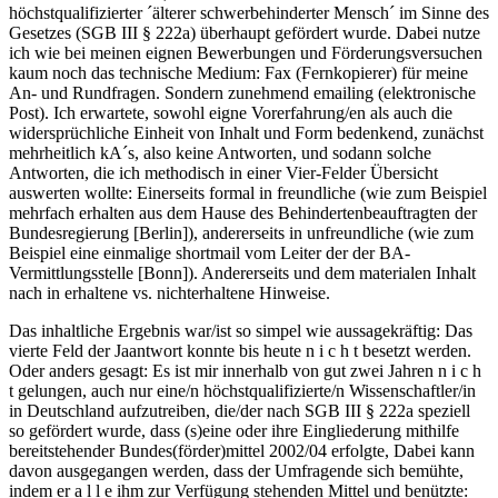
höchstqualifizierter ´älterer schwerbehinderter Mensch´ im Sinne des
Gesetzes (SGB III § 222a) überhaupt gefördert wurde. Dabei nutze
ich wie bei meinen eignen Bewerbungen und Förderungsversuchen
kaum noch das technische Medium: Fax (Fernkopierer) für meine
An- und Rundfragen. Sondern zunehmend emailing (elektronische
Post). Ich erwartete, sowohl eigne Vorerfahrung/en als auch die
widersprüchliche Einheit von Inhalt und Form bedenkend, zunächst
mehrheitlich kA´s, also keine Antworten, und sodann solche
Antworten, die ich methodisch in einer Vier-Felder Übersicht
auswerten wollte: Einerseits formal in freundliche (wie zum Beispiel
mehrfach erhalten aus dem Hause des Behindertenbeauftragten der
Bundesregierung [Berlin]), andererseits in unfreundliche (wie zum
Beispiel eine einmalige shortmail vom Leiter der der BA-
Vermittlungsstelle [Bonn]). Andererseits und dem materialen Inhalt
nach in erhaltene vs. nichterhaltene Hinweise.
Das inhaltliche Ergebnis war/ist so simpel wie aussagekräftig: Das
vierte Feld der Jaantwort konnte bis heute n i c h t besetzt werden.
Oder anders gesagt: Es ist mir innerhalb von gut zwei Jahren n i c h
t gelungen, auch nur eine/n höchstqualifizierte/n Wissenschaftler/in
in Deutschland aufzutreiben, die/der nach SGB III § 222a speziell
so gefördert wurde, dass (s)eine oder ihre Eingliederung mithilfe
bereitstehender Bundes(förder)mittel 2002/04 erfolgte, Dabei kann
davon ausgegangen werden, dass der Umfragende sich bemühte,
indem er a l l e ihm zur Verfügung stehenden Mittel und benützte: