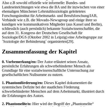
Also z.B sowohl offizielle wie informelle: Bundes- und
Landeseinrichtungen wie etwa die BA und ihr inzwischen von einer
ehemaligen Münchener Lehrstuhlsoziologin geleitetetes
Forschungsinstitut für Arbeitsmarkt- und Berufsforschung/IAB,
Verbände wie z.B. die Movado-Newsgroup und einige ihrer so
kundigen wie kommunikativen Mitglieder (aus Kassel und Berlin),
schliesslich (auch persönlich) bekannte Sozialwissenschaftler, die
auf dem 31. Kongress der Deutschen Gesellschaft für
Soziologie/DGS (Oktober 2002 in Leipzig) eine Arbeitsgruppe zur
´Soziologie der Behinderung´ organisierten[29].
Zusammenfassung der Kapitel
0. Vorbemerkung/en:
Der Autor erläutert seinen Ansatz,
persönliche Erfahrungen als schwerbehinderter Mensch als
Grundlage für eine sozialwissenschaftliche Untersuchung zur
gesellschaftlichen Nullsumme zu nutzen.
1. Phantomförderung/en:
Dieses Kapitel dokumentiert die
systemischen Defizite bei der staatlichen Förderung
schwerbehinderter Menschen auf dem Arbeitsmarkt, illustriert durch
die Erfahrungen des Autors.
2. Phantomelite/n:
Hier wird der Begriff der „Phantomelite“