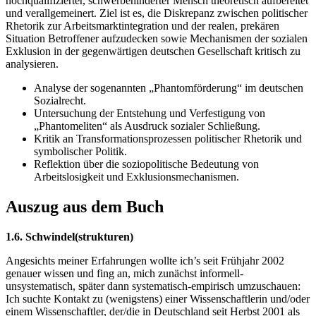
hochqualifizierter, schwerbehinderter Mensch theoretisch aufbereitet
und verallgemeinert. Ziel ist es, die Diskrepanz zwischen politischer
Rhetorik zur Arbeitsmarktintegration und der realen, prekären
Situation Betroffener aufzudecken sowie Mechanismen der sozialen
Exklusion in der gegenwärtigen deutschen Gesellschaft kritisch zu
analysieren.
Analyse der sogenannten „Phantomförderung“ im deutschen
Sozialrecht.
Untersuchung der Entstehung und Verfestigung von
„Phantomeliten“ als Ausdruck sozialer Schließung.
Kritik an Transformationsprozessen politischer Rhetorik und
symbolischer Politik.
Reflektion über die soziopolitische Bedeutung von
Arbeitslosigkeit und Exklusionsmechanismen.
Auszug aus dem Buch
1.6. Schwindel(strukturen)
Angesichts meiner Erfahrungen wollte ich’s seit Frühjahr 2002
genauer wissen und fing an, mich zunächst informell-
unsystematisch, später dann systematisch-empirisch umzuschauen:
Ich suchte Kontakt zu (wenigstens) einer Wissenschaftlerin und/oder
einem Wissenschaftler, der/die in Deutschland seit Herbst 2001 als