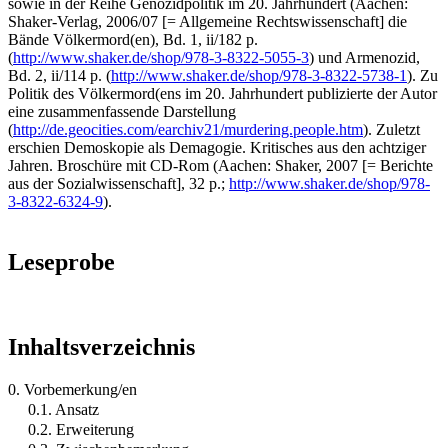
sowie in der Reihe Genozidpolitik im 20. Jahrhundert (Aachen:
Shaker-Verlag, 2006/07 [= Allgemeine Rechtswissenschaft] die
Bände Völkermord(en), Bd. 1, ii/182 p.
(
http://www.shaker.de/shop/978-3-8322-5055-3
) und Armenozid,
Bd. 2, ii/114 p. (
http://www.shaker.de/shop/978-3-8322-5738-1
). Zu
Politik des Völkermord(ens im 20. Jahrhundert publizierte der Autor
eine zusammenfassende Darstellung
(
http://de.geocities.com/earchiv21/murdering.people.htm
). Zuletzt
erschien Demoskopie als Demagogie. Kritisches aus den achtziger
Jahren. Broschüre mit CD-Rom (Aachen: Shaker, 2007 [= Berichte
aus der Sozialwissenschaft], 32 p.;
http://www.shaker.de/shop/978-
3-8322-6324-9
).
Leseprobe
Inhaltsverzeichnis
0. Vorbemerkung/en
0.1. Ansatz
0.2. Erweiterung