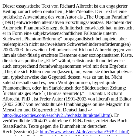
Dieser essayistische Text von Richard Albrecht ist ein engagierter
Beitrag zur actuellen deutschen „Eliten“debatte. Der Text ist eine
praktische Anwendung des vom Autor als „The Utopian Paradim“
(1991) entwickelten alternativen Forschungsansatzes. Nachdem der
Autor sein Phantom-Konzept definitorisch entwickelt hat, untersucht
er in Form eine subjektwissenschaftlichen Fallstudie unterm
Stichwort „Phantomförderung“ propagandistsch behauptete, aber
realempirisch nicht nachweisbare Schwerbehindertenförderung(en)
2000/2003. Im zweiten Teil polemisiert Richard Albrecht gegen von
ihm als über-flüssig erachtete Elemente einer sozioparasitären Kaste,
die sich als politische „Elite“ wähnt, selbstdarstellt und teilweise
auch entsprechend fremdwahrgenommen wird mit dem Ergebnis:
„Die, die sich Eliten nennen (lassen), tun, wenn sie überhaupt etwas
tun, typischerweise das Gegenteil dessen, was zu tun ist. Nicht
zuletzt deshalb sind es, beim Wort genommen, hyperliquide
Phantomeliten, oder, im Starkdeutsch der Süddeutschen Zeitung:
´nichtsnutziges Pack´ (Thomas Steinfeld).“ – Dr.habil. Richard
Albrecht, PhD., ist Freier Autor (1991-2003 von liberal) und Editor
(2002-2007 von rechtskultur.de Unabhängiges online-Magazin für
Menschen und Bürgerrechte in Deutschland ->
http://de.geocities.com/earchiv21/rechtskulturaktuell.htm
). Er
veröffentlichte 2004-07 zahlreiche GRIN-Texte, zuletzt das Buch
StaatsRache. Texte gegen die Dummheit im deutschen
Recht(ssystem),(->
http://www.wissen24.de/vorschau/36391.html
),