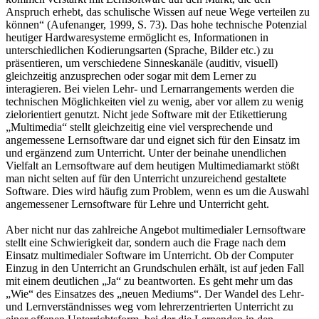
Anspruch erhebt, das schulische Wissen auf neue Wege verteilen zu
können“ (Aufenanger, 1999, S. 73). Das hohe technische Potenzial
heutiger Hardwaresysteme ermöglicht es, Informationen in
unterschiedlichen Kodierungsarten (Sprache, Bilder etc.) zu
präsentieren, um verschiedene Sinneskanäle (auditiv, visuell)
gleichzeitig anzusprechen oder sogar mit dem Lerner zu
interagieren. Bei vielen Lehr- und Lernarrangements werden die
technischen Möglichkeiten viel zu wenig, aber vor allem zu wenig
zielorientiert genutzt. Nicht jede Software mit der Etikettierung
„Multimedia“ stellt gleichzeitig eine viel versprechende und
angemessene Lernsoftware dar und eignet sich für den Einsatz im
und ergänzend zum Unterricht. Unter der beinahe unendlichen
Vielfalt an Lernsoftware auf dem heutigen Multimediamarkt stößt
man nicht selten auf für den Unterricht unzureichend gestaltete
Software. Dies wird häufig zum Problem, wenn es um die Auswahl
angemessener Lernsoftware für Lehre und Unterricht geht.
Aber nicht nur das zahlreiche Angebot multimedialer Lernsoftware
stellt eine Schwierigkeit dar, sondern auch die Frage nach dem
Einsatz multimedialer Software im Unterricht. Ob der Computer
Einzug in den Unterricht an Grundschulen erhält, ist auf jeden Fall
mit einem deutlichen „Ja“ zu beantworten. Es geht mehr um das
„Wie“ des Einsatzes des „neuen Mediums“. Der Wandel des Lehr-
und Lernverständnisses weg vom lehrerzentrierten Unterricht zu