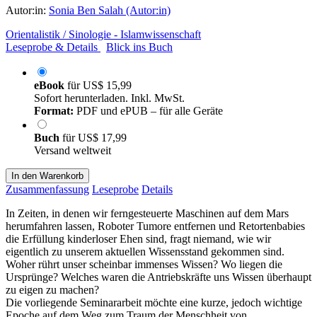
Autor:in:
Sonia Ben Salah (Autor:in)
Orientalistik / Sinologie - Islamwissenschaft
Leseprobe & Details
Blick ins Buch
eBook
für
US$ 15,99
Sofort herunterladen. Inkl. MwSt.
Format:
PDF und ePUB – für alle Geräte
Buch
für
US$ 17,99
Versand weltweit
In den Warenkorb
Zusammenfassung
Leseprobe
Details
In Zeiten, in denen wir ferngesteuerte Maschinen auf dem Mars
herumfahren lassen, Roboter Tumore entfernen und Retortenbabies
die Erfüllung kinderloser Ehen sind, fragt niemand, wie wir
eigentlich zu unserem aktuellen Wissensstand gekommen sind.
Woher rührt unser scheinbar immenses Wissen? Wo liegen die
Ursprünge? Welches waren die Antriebskräfte uns Wissen überhaupt
zu eigen zu machen?
Die vorliegende Seminararbeit möchte eine kurze, jedoch wichtige
Epoche auf dem Weg zum Traum der Menschheit von