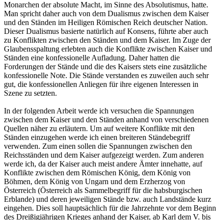
Monarchen der absolute Macht, im Sinne des Absolutismus, hatte.
Man spricht daher auch von dem Dualismus zwischen dem Kaiser
und den Ständen im Heiligen Römischen Reich deutscher Nation.
Dieser Dualismus basierte natürlich auf Konsens, führte aber auch
zu Konflikten zwischen den Ständen und dem Kaiser. Im Zuge der
Glaubensspaltung erlebten auch die Konflikte zwischen Kaiser und
Ständen eine konfessionelle Aufladung. Daher hatten die
Forderungen der Stände und die des Kaisers stets eine zusätzliche
konfessionelle Note. Die Stände verstanden es zuweilen auch sehr
gut, die konfessionellen Anliegen für ihre eigenen Interessen in
Szene zu setzten.
In der folgenden Arbeit werde ich versuchen die Spannungen
zwischen dem Kaiser und den Ständen anhand von verschiedenen
Quellen näher zu erläutern. Um auf weitere Konflikte mit den
Ständen einzugehen werde ich einen breiteren Ständebegriff
verwenden. Zum einen sollen die Spannungen zwischen den
Reichsständen und dem Kaiser aufgezeigt werden. Zum anderen
werde ich, da der Kaiser auch meist andere Ämter innehatte, auf
Konflikte zwischen dem Römischen König, dem König von
Böhmen, dem König von Ungarn und dem Erzherzog von
Österreich (Österreich als Sammelbegriff für die habsburgischen
Erblande) und deren jeweiligen Stände bzw. auch Landstände kurz
eingehen. Dies soll hauptsächlich für die Jahrzehnte vor dem Beginn
des Dreißigjährigen Krieges anhand der Kaiser, ab Karl dem V. bis