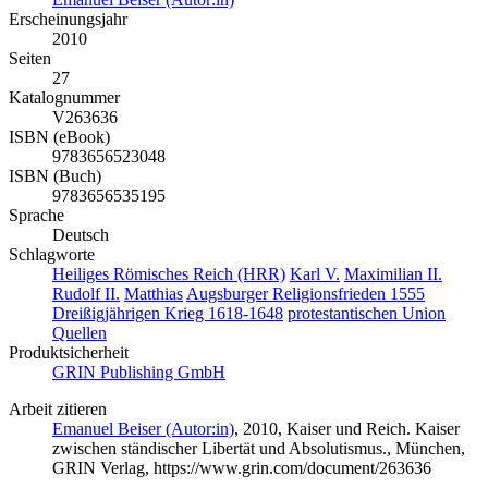
Erscheinungsjahr
2010
Seiten
27
Katalognummer
V263636
ISBN (eBook)
9783656523048
ISBN (Buch)
9783656535195
Sprache
Deutsch
Schlagworte
Heiliges Römisches Reich (HRR)
Karl V.
Maximilian II.
Rudolf II.
Matthias
Augsburger Religionsfrieden 1555
Dreißigjährigen Krieg 1618-1648
protestantischen Union
Quellen
Produktsicherheit
GRIN Publishing GmbH
Arbeit zitieren
Emanuel Beiser (Autor:in)
, 2010, Kaiser und Reich. Kaiser
zwischen ständischer Libertät und Absolutismus., München,
GRIN Verlag, https://www.grin.com/document/263636