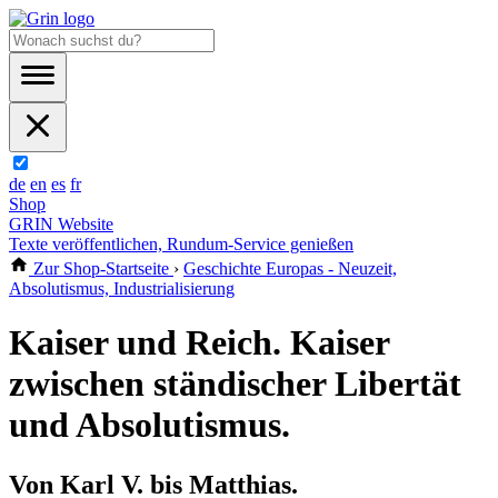
de
en
es
fr
Shop
GRIN Website
Texte veröffentlichen, Rundum-Service genießen
Zur Shop-Startseite
›
Geschichte Europas - Neuzeit,
Absolutismus, Industrialisierung
Kaiser und Reich. Kaiser
zwischen ständischer Libertät
und Absolutismus.
Von Karl V. bis Matthias.