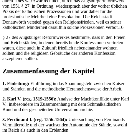
durch. Dies war zwar rechtlich, durch das Augsburgerreformwerk
von 1551 § 27, in Ordnung, wiedersprach aber der vorher üblichen
Praxis der katholischen Prozessionen und war daher für die
protestantische Mehrheit eine Provokation. Die Reichsstadt
Donauwörth verstieß gegen den Religionsfrieden, weil es seiner
katholischen Minderheit daraufhin solche Prozessionen verbot.16
§ 27 des Augsburger Reformwerkes bestimmte, dass in den Freien-
und Reichsstädten, in denen bereits beide Konfessionen vertreten
waren, diese auch in Zukunft friedlich nebeneinander wohnen
sollten und die religiösen Gebräuche der anderen Konfession
akzeptieren sollten.
Zusammenfassung der Kapitel
1. Einleitung:
Einführung in das Spannungsfeld zwischen Kaiser
und Ständen und die methodische Herangehensweise der Arbeit.
2. Karl V. (reg. 1519-1556):
Analyse der Machtkonflikte unter Karl
V., insbesondere im Zusammenhang mit dem Schmalkaldischen
Bund und der gescheiterten Universalmonarchie.
3. Ferdinand I. (reg. 1556-1564):
Untersuchung von Ferdinands
Vermittlerrolle und der wachsenden Autonomie der Stände, sowohl
im Reich als auch in den Erblanden.