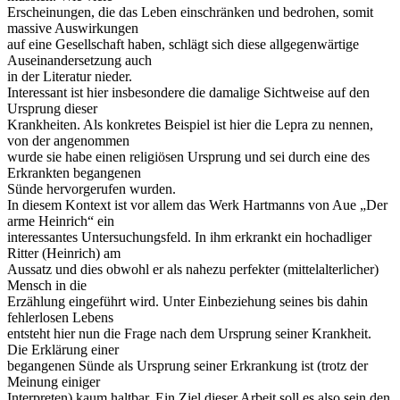
Erscheinungen, die das Leben einschränken und bedrohen, somit
massive Auswirkungen
auf eine Gesellschaft haben, schlägt sich diese allgegenwärtige
Auseinandersetzung auch
in der Literatur nieder.
Interessant ist hier insbesondere die damalige Sichtweise auf den
Ursprung dieser
Krankheiten. Als konkretes Beispiel ist hier die Lepra zu nennen,
von der angenommen
wurde sie habe einen religiösen Ursprung und sei durch eine des
Erkrankten begangenen
Sünde hervorgerufen wurden.
In diesem Kontext ist vor allem das Werk Hartmanns von Aue „Der
arme Heinrich“ ein
interessantes Untersuchungsfeld. In ihm erkrankt ein hochadliger
Ritter (Heinrich) am
Aussatz und dies obwohl er als nahezu perfekter (mittelalterlicher)
Mensch in die
Erzählung eingeführt wird. Unter Einbeziehung seines bis dahin
fehlerlosen Lebens
entsteht hier nun die Frage nach dem Ursprung seiner Krankheit.
Die Erklärung einer
begangenen Sünde als Ursprung seiner Erkrankung ist (trotz der
Meinung einiger
Interpreten) kaum haltbar. Ein Ziel dieser Arbeit soll es also sein den