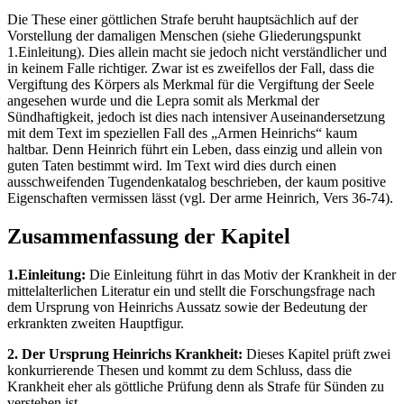
Die These einer göttlichen Strafe beruht hauptsächlich auf der
Vorstellung der damaligen Menschen (siehe Gliederungspunkt
1.Einleitung). Dies allein macht sie jedoch nicht verständlicher und
in keinem Falle richtiger. Zwar ist es zweifellos der Fall, dass die
Vergiftung des Körpers als Merkmal für die Vergiftung der Seele
angesehen wurde und die Lepra somit als Merkmal der
Sündhaftigkeit, jedoch ist dies nach intensiver Auseinandersetzung
mit dem Text im speziellen Fall des „Armen Heinrichs“ kaum
haltbar. Denn Heinrich führt ein Leben, dass einzig und allein von
guten Taten bestimmt wird. Im Text wird dies durch einen
ausschweifenden Tugendenkatalog beschrieben, der kaum positive
Eigenschaften vermissen lässt (vgl. Der arme Heinrich, Vers 36-74).
Zusammenfassung der Kapitel
1.Einleitung:
Die Einleitung führt in das Motiv der Krankheit in der
mittelalterlichen Literatur ein und stellt die Forschungsfrage nach
dem Ursprung von Heinrichs Aussatz sowie der Bedeutung der
erkrankten zweiten Hauptfigur.
2. Der Ursprung Heinrichs Krankheit:
Dieses Kapitel prüft zwei
konkurrierende Thesen und kommt zu dem Schluss, dass die
Krankheit eher als göttliche Prüfung denn als Strafe für Sünden zu
verstehen ist.