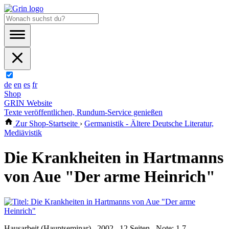
de
en
es
fr
Shop
GRIN Website
Texte veröffentlichen, Rundum-Service genießen
Zur Shop-Startseite
›
Germanistik - Ältere Deutsche Literatur,
Mediävistik
Die Krankheiten in Hartmanns
von Aue "Der arme Heinrich"
Hausarbeit (Hauptseminar) , 2002 , 12 Seiten , Note: 1,7