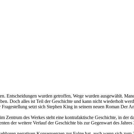
en. Entscheidungen wurden getroffen, Wege wurden ausgewählt. Manche 
en. Doch alles ist Teil der Geschichte und kann nicht wiederholt werd
 Fragestellung setzt sich Stephen King in seinem neuen Roman Der An
m Zentrum des Werkes steht eine kontrafaktische Geschichte, in der da
enten der weitere Verlauf der Geschichte bis zur Gegenwart des Jahres
sehbaren negativen Konsequenzen zur Folge hat, auch wenn sich zum Zi