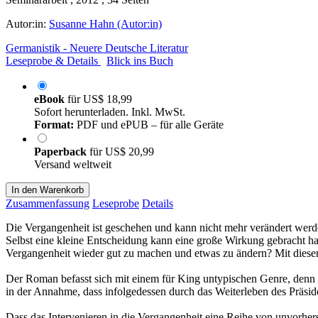
Autor:in:
Susanne Hahn (Autor:in)
Germanistik - Neuere Deutsche Literatur
Leseprobe & Details
Blick ins Buch
eBook
für
US$ 18,99
Sofort herunterladen. Inkl. MwSt.
Format:
PDF und ePUB – für alle Geräte
Paperback
für
US$ 20,99
Versand weltweit
In den Warenkorb
Zusammenfassung
Leseprobe
Details
Die Vergangenheit ist geschehen und kann nicht mehr verändert werd
Selbst eine kleine Entscheidung kann eine große Wirkung gebracht hab
Vergangenheit wieder gut zu machen und etwas zu ändern? Mit dieser
Der Roman befasst sich mit einem für King untypischen Genre, denn i
in der Annahme, dass infolgedessen durch das Weiterleben des Präsid
Dass das Intervenieren in die Vergangenheit eine Reihe von unvorher