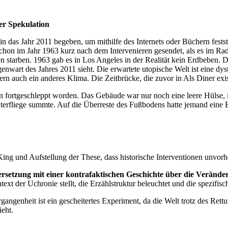
er Spekulation
 das Jahr 2011 begeben, um mithilfe des Internets oder Büchern fests
on im Jahr 1963 kurz nach dem Intervenieren gesendet, als es im Radio
tarben. 1963 gab es in Los Angeles in der Realität kein Erdbeben. Das
genwart des Jahres 2011 sieht. Die erwartete utopische Welt ist eine dy
n auch ein anderes Klima. Die Zeitbrücke, die zuvor in Als Diner exis
 fortgeschleppt worden. Das Gebäude war nur noch eine leere Hülse, in
erfliege summte. Auf die Überreste des Fußbodens hatte jemand eine Bot
King und Aufstellung der These, dass historische Interventionen unvor
ersetzung mit einer kontrafaktischen Geschichte über die Verän
xt der Uchronie stellt, die Erzählstruktur beleuchtet und die spezifi
ngenheit ist ein gescheitertes Experiment, da die Welt trotz des Rett
ieht.