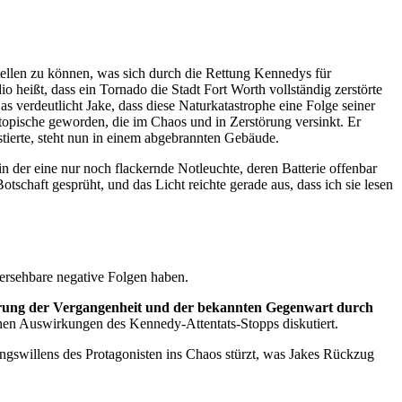
tellen zu können, was sich durch die Rettung Kennedys für
 heißt, dass ein Tornado die Stadt Fort Worth vollständig zerstörte
 verdeutlicht Jake, dass diese Naturkatastrophe eine Folge seiner
stopische geworden, die im Chaos und in Zerstörung versinkt. Er
tierte, steht nun in einem abgebrannten Gebäude.
 der eine nur noch flackernde Notleuchte, deren Batterie offenbar
schaft gesprüht, und das Licht reichte gerade aus, dass ich sie lesen
hersehbare negative Folgen haben.
derung der Vergangenheit und der bekannten Gegenwart durch
schen Auswirkungen des Kennedy-Attentats-Stopps diskutiert.
ungswillens des Protagonisten ins Chaos stürzt, was Jakes Rückzug