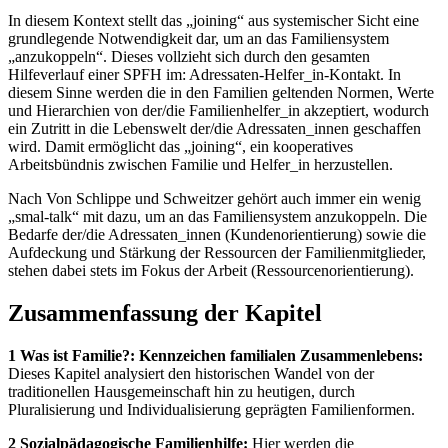
In diesem Kontext stellt das „joining“ aus systemischer Sicht eine
grundlegende Notwendigkeit dar, um an das Familiensystem
„anzukoppeln“. Dieses vollzieht sich durch den gesamten
Hilfeverlauf einer SPFH im: Adressaten-Helfer_in-Kontakt. In
diesem Sinne werden die in den Familien geltenden Normen, Werte
und Hierarchien von der/die Familienhelfer_in akzeptiert, wodurch
ein Zutritt in die Lebenswelt der/die Adressaten_innen geschaffen
wird. Damit ermöglicht das „joining“, ein kooperatives
Arbeitsbündnis zwischen Familie und Helfer_in herzustellen.
Nach Von Schlippe und Schweitzer gehört auch immer ein wenig
„smal-talk“ mit dazu, um an das Familiensystem anzukoppeln. Die
Bedarfe der/die Adressaten_innen (Kundenorientierung) sowie die
Aufdeckung und Stärkung der Ressourcen der Familienmitglieder,
stehen dabei stets im Fokus der Arbeit (Ressourcenorientierung).
Zusammenfassung der Kapitel
1 Was ist Familie?: Kennzeichen familialen Zusammenlebens:
Dieses Kapitel analysiert den historischen Wandel von der
traditionellen Hausgemeinschaft hin zu heutigen, durch
Pluralisierung und Individualisierung geprägten Familienformen.
2 Sozialpädagogische Familienhilfe:
Hier werden die