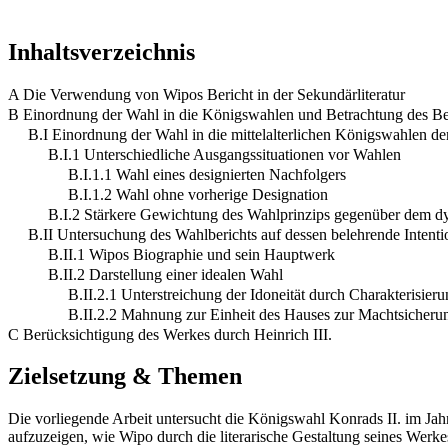
Inhaltsverzeichnis
A Die Verwendung von Wipos Bericht in der Sekundärliteratur
B Einordnung der Wahl in die Königswahlen und Betrachtung des Ber
B.I Einordnung der Wahl in die mittelalterlichen Königswahlen de
B.I.1 Unterschiedliche Ausgangssituationen vor Wahlen
B.I.1.1 Wahl eines designierten Nachfolgers
B.I.1.2 Wahl ohne vorherige Designation
B.I.2 Stärkere Gewichtung des Wahlprinzips gegenüber dem dy
B.II Untersuchung des Wahlberichts auf dessen belehrende Intenti
B.II.1 Wipos Biographie und sein Hauptwerk
B.II.2 Darstellung einer idealen Wahl
B.II.2.1 Unterstreichung der Idoneität durch Charakterisier
B.II.2.2 Mahnung zur Einheit des Hauses zur Machtsicheru
C Berücksichtigung des Werkes durch Heinrich III.
Zielsetzung & Themen
Die vorliegende Arbeit untersucht die Königswahl Konrads II. im Jah
aufzuzeigen, wie Wipo durch die literarische Gestaltung seines Werkes