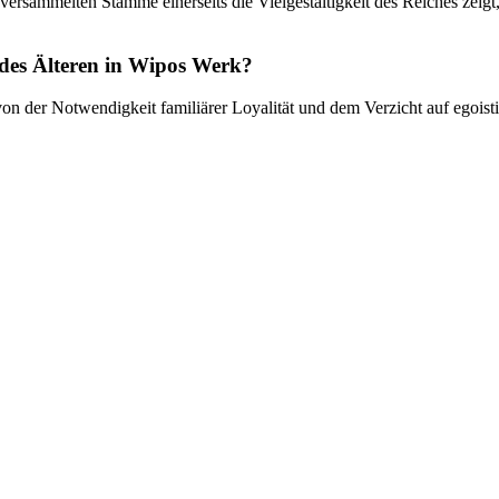
 versammelten Stämme einerseits die Vielgestaltigkeit des Reiches zeig
des Älteren in Wipos Werk?
 von der Notwendigkeit familiärer Loyalität und dem Verzicht auf egois