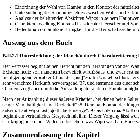
Einordnung der Wahl von Kamba in den Kontext der mittelalte
Untersuchung des Spannungsfeldes zwischen Wahl- und Erbpri
Analyse der belehrenden Absichten Wipos in seinem Hauptwer
Charakterdarstellung Konrads II. als idealer Herrscher und Vorb
Bedeutung von familiärer Einigkeit für die Herrschaftssicherun
Auszug aus dem Buch
B.II.2.1 Unterstreichung der Idoneität durch Charakterisierung
Der Verfasser beginnt seinen Bericht mit den Beratungen vor der Wa
Existenz heute von manchem bezweifelt wird)35aus, und zwar erst nac
nicht genügend erprobter Charakter [aus]“36. Im Umkehrschluss heißt 
sehr vornehme Herkunft hervorragend“37, und stammen aus einer sehr
Ottonen, zeigt aber durch die Aufzählung der anderen Familienmitgli
Nach der Aufzählung dieser äußeren Kriterien, bei denen beide Salie
seiner Mannhaftigkeit und Biederkeit“38. Dem hat Konrad der Jüngere
äußern. Laut Wipo löst „göttliche Fürsorge“39 das Dilemma. Als Konr
beginnt ein vertrauliches Gespräch mit ihm. Dieser Vorgang lässt we
starrköpfig auf seinen Willen zu bestehen, was Wipo wohl am Ende s
Zusammenfassung der Kapitel