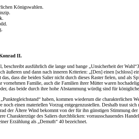
rlichen Königswahlen.
nzip.
k.
ild.
g.
 Konrad II.
hl, beschreibt ausführlich die lange und bange „Unsicherheit der Wah
h äußeren und dann nach inneren Kriterien: „[Den] einen [schloss] ein 
das, dass die beiden Salier nicht durch dieses Raster fielen, und als S
 vornehmen Familie, auch die Familien ihrer Mütter waren hochadelig
eder, das beide durch ihre hohe Abstammung würdig sind für königliche
r „Punktegleichstand“ haben, kommen wiederum die charakterlichen Wer
 noch einen materiellen Vorzug entgegenzustellen. Deshalb traut sich
ad der Ältere Wind bekommt von der für ihn günstigen Stimmung der Fü
itere Charakterzüge des Saliers durchblicken: vorrausschauendes Hande
einer Erzählung als „Demuth“ 40 bezeichnet.