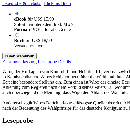
Leseprobe & Details
Blick ins Buch
eBook
für
US$ 15,99
Sofort herunterladen. Inkl. MwSt.
Format:
PDF – für alle Geräte
Buch
für
US$ 18,99
Versand weltweit
In den Warenkorb
Zusammenfassung
Leseprobe
Details
Wipo, der Hofkaplan von Konrad II. und Heinrich III., verfasst zwi
in Kamba enthalten. Wipos Schilderungen über die Wahl und ihren A
Zeit eine besondere Stellung ein. Zum einen ist Wipo der einzige Beri
Anleitung zum Regieren nach dem Vorbild seines Vaters“ 2 , wodurch na
auch überwiegend die Meinung, dass Wipo den Ablauf der Wahl ideal
Andererseits gilt Wipos Bericht als zuverlässigste Quelle über den A
nach der Bedeutung des Wahlprinzips für das deutsche Königtum zu be
Leseprobe