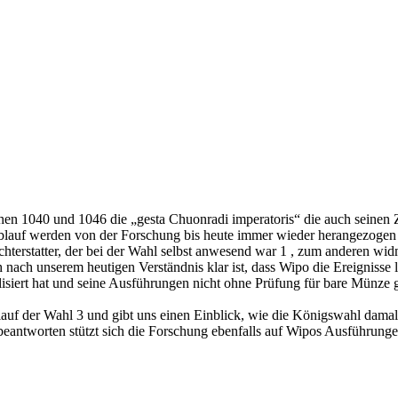
schen 1040 und 1046 die „gesta Chuonradi imperatoris“ die auch seine
blauf werden von der Forschung bis heute immer wieder herangezogen
chterstatter, der bei der Wahl selbst anwesend war 1 , zum anderen wid
ch unserem heutigen Verständnis klar ist, dass Wipo die Ereignisse lite
isiert hat und seine Ausführungen nicht ohne Prüfung für bare Münze
blauf der Wahl 3 und gibt uns einen Einblick, wie die Königswahl dama
antworten stützt sich die Forschung ebenfalls auf Wipos Ausführungen