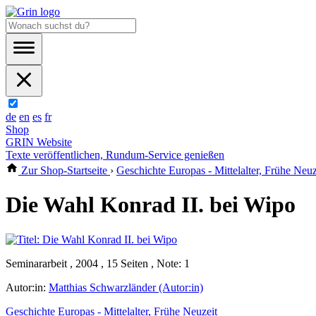
de
en
es
fr
Shop
GRIN Website
Texte veröffentlichen, Rundum-Service genießen
Zur Shop-Startseite
›
Geschichte Europas - Mittelalter, Frühe Neuz
Die Wahl Konrad II. bei Wipo
Seminararbeit , 2004 , 15 Seiten , Note: 1
Autor:in:
Matthias Schwarzländer (Autor:in)
Geschichte Europas - Mittelalter, Frühe Neuzeit