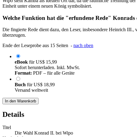
Wipo stellt Kamba als idealen Ort dar, da die räumliche Trennung der
Einheit unter einem neuen König symbolisiert.
Welche Funktion hat die "erfundene Rede" Konrads 
Die fingierte Rede dient dazu, den Leser, insbesondere Heinrich III.,
überzeugen.
Ende der Leseprobe aus 15 Seiten -
nach oben
eBook
für
US$ 15,99
Sofort herunterladen. Inkl. MwSt.
Format:
PDF – für alle Geräte
Buch
für
US$ 18,99
Versand weltweit
In den Warenkorb
Details
Titel
Die Wahl Konrad II. bei Wipo