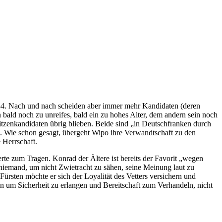
l“34. Nach und nach scheiden aber immer mehr Kandidaten (deren
bald noch zu unreifes, bald ein zu hohes Alter, dem andern sein noch
pitzenkandidaten übrig blieben. Beide sind „in Deutschfranken durch
. Wie schon gesagt, übergeht Wipo ihre Verwandtschaft zu den
 Herrschaft.
te zum Tragen. Konrad der Ältere ist bereits der Favorit „wegen
 niemand, um nicht Zwietracht zu sähen, seine Meinung laut zu
rsten möchte er sich der Loyalität des Vetters versichern und
ln um Sicherheit zu erlangen und Bereitschaft zum Verhandeln, nicht