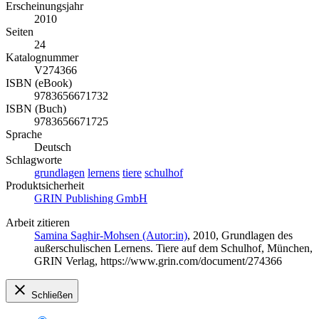
Erscheinungsjahr
2010
Seiten
24
Katalognummer
V274366
ISBN (eBook)
9783656671732
ISBN (Buch)
9783656671725
Sprache
Deutsch
Schlagworte
grundlagen
lernens
tiere
schulhof
Produktsicherheit
GRIN Publishing GmbH
Arbeit zitieren
Samina Saghir-Mohsen (Autor:in)
, 2010, Grundlagen des
außerschulischen Lernens. Tiere auf dem Schulhof, München,
GRIN Verlag, https://www.grin.com/document/274366
Schließen