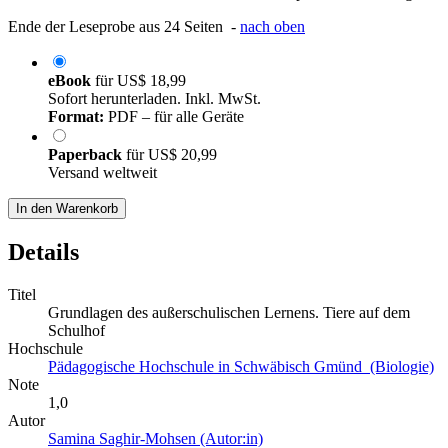
Ende der Leseprobe aus 24 Seiten -
nach oben
eBook
für
US$ 18,99
Sofort herunterladen. Inkl. MwSt.
Format:
PDF – für alle Geräte
Paperback
für
US$ 20,99
Versand weltweit
In den Warenkorb
Details
Titel
Grundlagen des außerschulischen Lernens. Tiere auf dem
Schulhof
Hochschule
Pädagogische Hochschule in Schwäbisch Gmünd (Biologie)
Note
1,0
Autor
Samina Saghir-Mohsen (Autor:in)