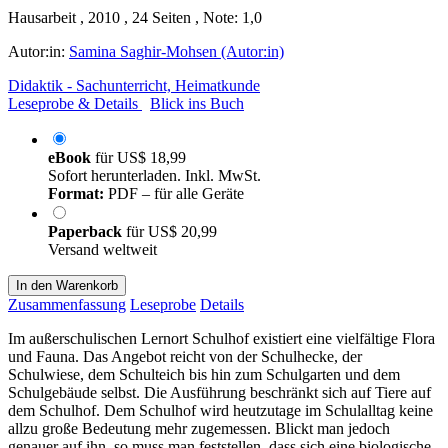
Hausarbeit , 2010 , 24 Seiten , Note: 1,0
Autor:in:
Samina Saghir-Mohsen (Autor:in)
Didaktik - Sachunterricht, Heimatkunde
Leseprobe & Details
Blick ins Buch
eBook
für
US$ 18,99
Sofort herunterladen. Inkl. MwSt.
Format:
PDF – für alle Geräte
Paperback
für
US$ 20,99
Versand weltweit
In den Warenkorb
Zusammenfassung
Leseprobe
Details
Im außerschulischen Lernort Schulhof existiert eine vielfältige Flora
und Fauna. Das Angebot reicht von der Schulhecke, der
Schulwiese, dem Schulteich bis hin zum Schulgarten und dem
Schulgebäude selbst. Die Ausführung beschränkt sich auf Tiere auf
dem Schulhof. Dem Schulhof wird heutzutage im Schulalltag keine
allzu große Bedeutung mehr zugemessen. Blickt man jedoch
genauer auf ihn, so muss man feststellen, dass sich eine biologische