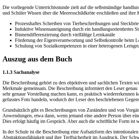
Die vorliegende Unterrichtsstunde zielt auf die selbstständige handl
und Schüler Wissen über die Meeresschildkröte erschließen und ihr
Prozesshaftes Schreiben von Tierbeschreibungen und Steckbrie
Induktive Wissensaneignung durch ein handlungsorientiertes St
Binnendifferenzierung durch vielfältige Lernkanäle
Förderung der Eigenverantwortung und Selbstkontrolle beim L
Schulung von Sozialkompetenzen in einer heterogenen Lerngr
Auszug aus dem Buch
1.1.3 Sachanalyse
Die Beschreibung gehört zu den objektiven und sachlichen Texten wie 
Merkmale gemeinsam. Die Beschreibung informiert den Leser genau üb
sehr genaue Vorstellung machen kann, es praktisch wiedererkennen kön
gefasstes Foto handeln, wodurch der Leser den beschriebenen Gegenst
Grundsätzlich gibt es Beschreibungen von Zuständen und von Vorgän
Anwendungen, etwa dann, wenn jemand eine andere Person über einen
Dies erfolgt häufig im Gespräch. Aber auch die schriftliche Form ist
In der Schule ist die Beschreibung eine Aufsatzform des intentionalen
Abstraktionsfähigkeit und ihre Treffsicherheit im Ausdruck. Der Schwe