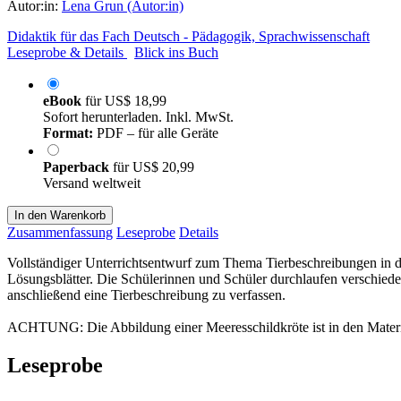
Autor:in:
Lena Grun (Autor:in)
Didaktik für das Fach Deutsch - Pädagogik, Sprachwissenschaft
Leseprobe & Details
Blick ins Buch
eBook
für
US$ 18,99
Sofort herunterladen. Inkl. MwSt.
Format:
PDF – für alle Geräte
Paperback
für
US$ 20,99
Versand weltweit
In den Warenkorb
Zusammenfassung
Leseprobe
Details
Vollständiger Unterrichtsentwurf zum Thema Tierbeschreibungen in der
Lösungsblätter. Die Schülerinnen und Schüler durchlaufen verschiede
anschließend eine Tierbeschreibung zu verfassen.
ACHTUNG: Die Abbildung einer Meeresschildkröte ist in den Materi
Leseprobe