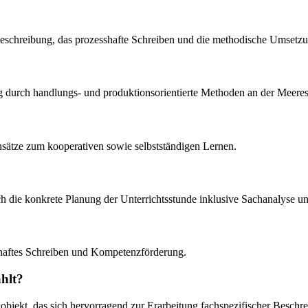
beschreibung, das prozesshafte Schreiben und die methodische Umsetzu
g durch handlungs- und produktionsorientierte Methoden an der Meeress
Ansätze zum kooperativen sowie selbstständigen Lernen.
auch die konkrete Planung der Unterrichtsstunde inklusive Sachanalyse
sshaftes Schreiben und Kompetenzförderung.
hlt?
elobjekt, das sich hervorragend zur Erarbeitung fachspezifischer Besch