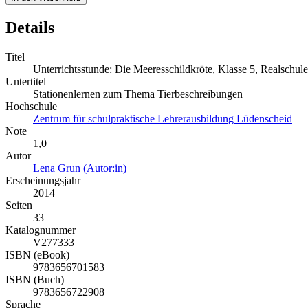
Details
Titel
Unterrichtsstunde: Die Meeresschildkröte, Klasse 5, Realschule
Untertitel
Stationenlernen zum Thema Tierbeschreibungen
Hochschule
Zentrum für schulpraktische Lehrerausbildung Lüdenscheid
Note
1,0
Autor
Lena Grun (Autor:in)
Erscheinungsjahr
2014
Seiten
33
Katalognummer
V277333
ISBN (eBook)
9783656701583
ISBN (Buch)
9783656722908
Sprache