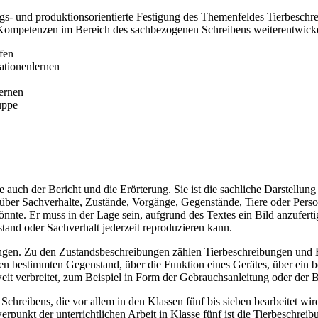
ungs- und produktionsorientierte Festigung des Themenfeldes Tierbesch
e Kompetenzen im Bereich des sachbezogenen Schreibens weiterentwick
fen
ationenlernen
ernen
uppe
auch der Bericht und die Erörterung. Sie ist die sachliche Darstellung
er Sachverhalte, Zustände, Vorgänge, Gegenstände, Tiere oder Persone
nte. Er muss in der Lage sein, aufgrund des Textes ein Bild anzufertige
and oder Sachverhalt jederzeit reproduzieren kann.
gen. Zu den Zustandsbeschreibungen zählen Tierbeschreibungen und Bi
 bestimmten Gegenstand, über die Funktion eines Gerätes, über ein b
 weit verbreitet, zum Beispiel in Form der Gebrauchsanleitung oder der
 Schreibens, die vor allem in den Klassen fünf bis sieben bearbeitet wir
rpunkt der unterrichtlichen Arbeit in Klasse fünf ist die Tierbeschreib