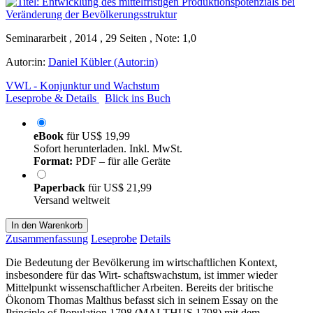
Seminararbeit , 2014 , 29 Seiten , Note: 1,0
Autor:in:
Daniel Kübler (Autor:in)
VWL - Konjunktur und Wachstum
Leseprobe & Details
Blick ins Buch
eBook
für
US$ 19,99
Sofort herunterladen. Inkl. MwSt.
Format:
PDF – für alle Geräte
Paperback
für
US$ 21,99
Versand weltweit
In den Warenkorb
Zusammenfassung
Leseprobe
Details
Die Bedeutung der Bevölkerung im wirtschaftlichen Kontext,
insbesondere für das Wirt- schaftswachstum, ist immer wieder
Mittelpunkt wissenschaftlicher Arbeiten. Bereits der britische
Ökonom Thomas Malthus befasst sich in seinem Essay on the
Principle of Population 1798 (MALTHUS 1798) mit dem