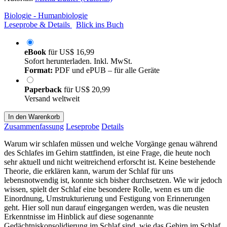
Biologie - Humanbiologie
Leseprobe & Details
Blick ins Buch
eBook
für
US$ 16,99
Sofort herunterladen. Inkl. MwSt.
Format:
PDF und ePUB – für alle Geräte
Paperback
für
US$ 20,99
Versand weltweit
In den Warenkorb
Zusammenfassung
Leseprobe
Details
Warum wir schlafen müssen und welche Vorgänge genau während
des Schlafes im Gehirn stattfinden, ist eine Frage, die heute noch
sehr aktuell und nicht weitreichend erforscht ist. Keine bestehende
Theorie, die erklären kann, warum der Schlaf für uns
lebensnotwendig ist, konnte sich bisher durchsetzen. Wie wir jedoch
wissen, spielt der Schlaf eine besondere Rolle, wenn es um die
Einordnung, Umstrukturierung und Festigung von Erinnerungen
geht. Hier soll nun darauf eingegangen werden, was die neusten
Erkenntnisse im Hinblick auf diese sogenannte
Gedächtniskonsolidierung im Schlaf sind, wie das Gehirn im Schlaf