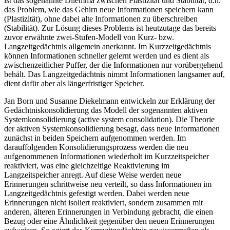
ist das sogenannte Dilemma zwischen Plastizität und Stabilität, d.h.
das Problem, wie das Gehirn neue Informationen speichern kann
(Plastizität), ohne dabei alte Informationen zu überschreiben
(Stabilität). Zur Lösung dieses Problems ist heutzutage das bereits
zuvor erwähnte zwei-Stufen-Modell von Kurz- bzw.
Langzeitgedächtnis allgemein anerkannt. Im Kurzzeitgedächtnis
können Informationen schneller gelernt werden und es dient als
zwischenzeitlicher Puffer, der die Informationen nur vorübergehend
behält. Das Langzeitgedächtnis nimmt Informationen langsamer auf,
dient dafür aber als längerfristiger Speicher.
Jan Born und Susanne Diekelmann entwickeln zur Erklärung der
Gedächtniskonsolidierung das Modell der sogenannten aktiven
Systemkonsolidierung (active system consolidation). Die Theorie
der aktiven Systemkonsolidierung besagt, dass neue Informationen
zunächst in beiden Speichern aufgenommen werden. Im
darauffolgenden Konsolidierungsprozess werden die neu
aufgenommenen Informationen wiederholt im Kurzzeitspeicher
reaktiviert, was eine gleichzeitige Reaktivierung im
Langzeitspeicher anregt. Auf diese Weise werden neue
Erinnerungen schrittweise neu verteilt, so dass Informationen im
Langzeitgedächtnis gefestigt werden. Dabei werden neue
Erinnerungen nicht isoliert reaktiviert, sondern zusammen mit
anderen, älteren Erinnerungen in Verbindung gebracht, die einen
Bezug oder eine Ähnlichkeit gegenüber den neuen Erinnerungen