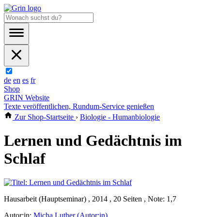
de
en
es
fr
Shop
GRIN Website
Texte veröffentlichen, Rundum-Service genießen
Zur Shop-Startseite
›
Biologie - Humanbiologie
Lernen und Gedächtnis im
Schlaf
Hausarbeit (Hauptseminar) , 2014 , 20 Seiten , Note: 1,7
Autor:in:
Micha Luther (Autor:in)