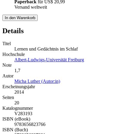
Paperback
für
US$ 20,99
Versand weltweit
In den Warenkorb
Details
Titel
Lernen und Gedächtnis im Schlaf
Hochschule
Albert-Ludwigs-Universität Freiburg
Note
1,7
Autor
Micha Luther (Autor:in)
Erscheinungsjahr
2014
Seiten
20
Katalognummer
V283193
ISBN (eBook)
9783656823766
ISBN (Buch)