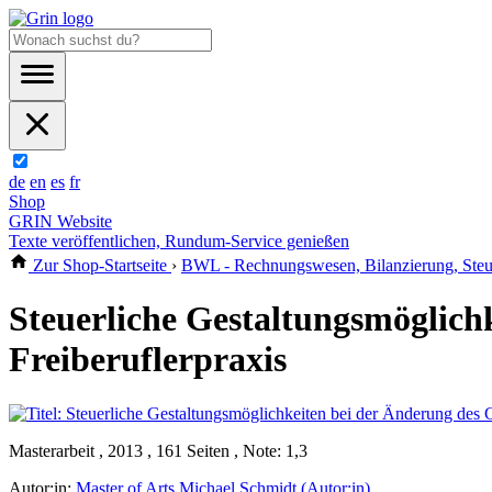
de
en
es
fr
Shop
GRIN Website
Texte veröffentlichen, Rundum-Service genießen
Zur Shop-Startseite
›
BWL - Rechnungswesen, Bilanzierung, Steu
Steuerliche Gestaltungsmöglichk
Freiberuflerpraxis
Masterarbeit , 2013 , 161 Seiten , Note: 1,3
Autor:in:
Master of Arts Michael Schmidt (Autor:in)