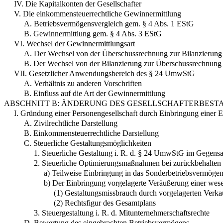
IV. Die Kapitalkonten der Gesellschafter
V. Die einkommensteuerrechtliche Gewinnermittlung
A. Betriebsvermögensvergleich gem. § 4 Abs. 1 EStG
B. Gewinnermittlung gem. § 4 Abs. 3 EStG
VI. Wechsel der Gewinnermittlungsart
A. Der Wechsel von der Überschussrechnung zur Bilanzierung
B. Der Wechsel von der Bilanzierung zur Überschussrechnung
VII. Gesetzlicher Anwendungsbereich des § 24 UmwStG
A. Verhältnis zu anderen Vorschriften
B. Einfluss auf die Art der Gewinnermittlung
ABSCHNITT B: ÄNDERUNG DES GESELLSCHAFTERBEST
I. Gründung einer Personengesellschaft durch Einbringung einer E
A. Zivilrechtliche Darstellung
B. Einkommensteuerrechtliche Darstellung
C. Steuerliche Gestaltungsmöglichkeiten
1. Steuerliche Gestaltung i. R. d. § 24 UmwStG im Gegensa
2. Steuerliche Optimierungsmaßnahmen bei zurückbehalten e
a) Teilweise Einbringung in das Sonderbetriebsvermöge
b) Der Einbringung vorgelagerte Veräußerung einer wese
(1) Gestaltungsmissbrauch durch vorgelagerten Verka
(2) Rechtsfigur des Gesamtplans
3. Steuergestaltung i. R. d. Mitunternehmerschaftsrechte
D. Bewertung des eingebrachten Betriebsvermögens