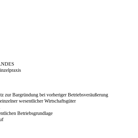
ANDES
inzelpraxis
tz zur Bargründung bei vorheriger Betriebsveräußerung
inzelner wesentlicher Wirtschaftsgüter
n
ntlichen Betriebsgrundlage
uf