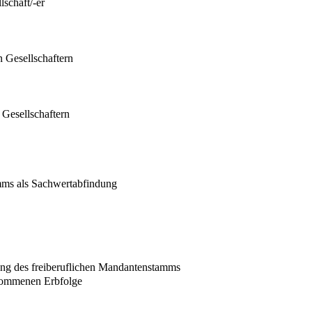
schaft/-er
 Gesellschaftern
Gesellschaftern
mms als Sachwertabfindung
tung des freiberuflichen Mandantenstamms
nommenen Erbfolge