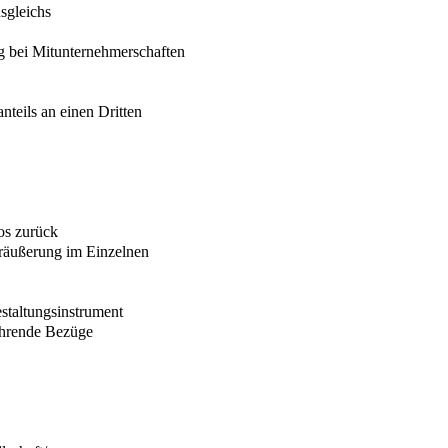
sgleichs
g bei Mitunternehmerschaften
nteils an einen Dritten
os zurück
eräußerung im Einzelnen
estaltungsinstrument
ehrende Bezüge