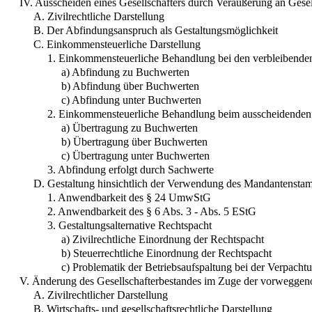
IV. Ausscheiden eines Gesellschafters durch Veräußerung an Gesell
A. Zivilrechtliche Darstellung
B. Der Abfindungsanspruch als Gestaltungsmöglichkeit
C. Einkommensteuerliche Darstellung
1. Einkommensteuerliche Behandlung bei den verbleibenden
a) Abfindung zu Buchwerten
b) Abfindung über Buchwerten
c) Abfindung unter Buchwerten
2. Einkommensteuerliche Behandlung beim ausscheidenden 
a) Übertragung zu Buchwerten
b) Übertragung über Buchwerten
c) Übertragung unter Buchwerten
3. Abfindung erfolgt durch Sachwerte
D. Gestaltung hinsichtlich der Verwendung des Mandantensta
1. Anwendbarkeit des § 24 UmwStG
2. Anwendbarkeit des § 6 Abs. 3 - Abs. 5 EStG
3. Gestaltungsalternative Rechtspacht
a) Zivilrechtliche Einordnung der Rechtspacht
b) Steuerrechtliche Einordnung der Rechtspacht
c) Problematik der Betriebsaufspaltung bei der Verpach
V. Änderung des Gesellschafterbestandes im Zuge der vorwegge
A. Zivilrechtlicher Darstellung
B. Wirtschafts- und gesellschaftsrechtliche Darstellung