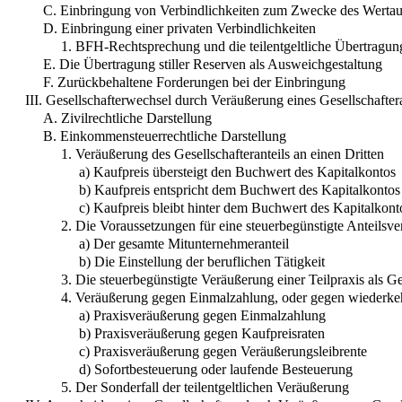
C. Einbringung von Verbindlichkeiten zum Zwecke des Wertau
D. Einbringung einer privaten Verbindlichkeiten
1. BFH-Rechtsprechung und die teilentgeltliche Übertragun
E. Die Übertragung stiller Reserven als Ausweichgestaltung
F. Zurückbehaltene Forderungen bei der Einbringung
III. Gesellschafterwechsel durch Veräußerung eines Gesellschaftera
A. Zivilrechtliche Darstellung
B. Einkommensteuerrechtliche Darstellung
1. Veräußerung des Gesellschafteranteils an einen Dritten
a) Kaufpreis übersteigt den Buchwert des Kapitalkontos
b) Kaufpreis entspricht dem Buchwert des Kapitalkontos
c) Kaufpreis bleibt hinter dem Buchwert des Kapitalkont
2. Die Voraussetzungen für eine steuerbegünstigte Anteilsv
a) Der gesamte Mitunternehmeranteil
b) Die Einstellung der beruflichen Tätigkeit
3. Die steuerbegünstigte Veräußerung einer Teilpraxis als G
4. Veräußerung gegen Einmalzahlung, oder gegen wiederk
a) Praxisveräußerung gegen Einmalzahlung
b) Praxisveräußerung gegen Kaufpreisraten
c) Praxisveräußerung gegen Veräußerungsleibrente
d) Sofortbesteuerung oder laufende Besteuerung
5. Der Sonderfall der teilentgeltlichen Veräußerung