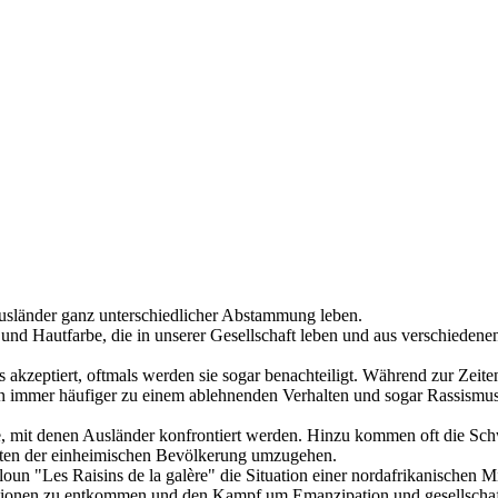
Ausländer ganz unterschiedlicher Abstammung leben.
und Hautfarbe, die in unserer Gesellschaft leben und aus verschieden
kzeptiert, oftmals werden sie sogar benachteiligt. Während zur Zeiten
n immer häufiger zu einem ablehnenden Verhalten und sogar Rassismus 
, mit denen Ausländer konfrontiert werden. Hinzu kommen oft die Schw
alten der einheimischen Bevölkerung umzugehen.
n "Les Raisins de la galère" die Situation einer nordafrikanischen Mig
itionen zu entkommen und den Kampf um Emanzipation und gesellschaft