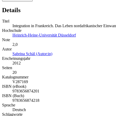
Details
Titel
Integration in Frankreich. Das Leben nordafrikanischer Einwa
Hochschule
Heinrich-Heine-Universität Düsseldorf
Note
2,0
Autor
Sabrina Schäl (Autor:in)
Erscheinungsjahr
2012
Seiten
20
Katalognummer
V287169
ISBN (eBook)
9783656874201
ISBN (Buch)
9783656874218
Sprache
Deutsch
Schlagworte