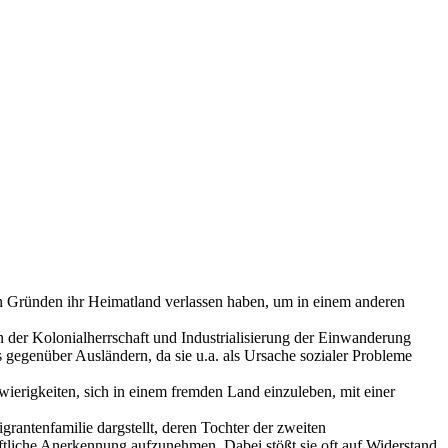
en Gründen ihr Heimatland verlassen haben, um in einem anderen
 der Kolonialherrschaft und Industrialisierung der Einwanderung
gegenüber Ausländern, da sie u.a. als Ursache sozialer Probleme
ierigkeiten, sich in einem fremden Land einzuleben, mit einer
rantenfamilie dargstellt, deren Tochter der zweiten
liche Anerkennung aufzunehmen. Dabei stößt sie oft auf Widerstand