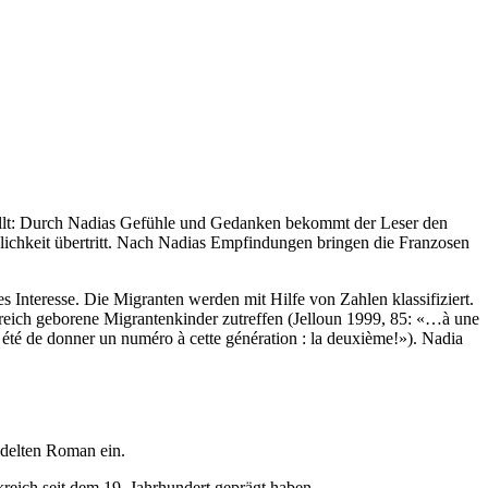
stellt: Durch Nadias Gefühle und Gedanken bekommt der Leser den
lichkeit übertritt. Nach Nadias Empfindungen bringen die Franzosen
s Interesse. Die Migranten werden mit Hilfe von Zahlen klassifiziert.
reich geborene Migrantenkinder zutreffen (Jelloun 1999, 85: «…à une
 été de donner un numéro à cette génération : la deuxième!»). Nadia
ndelten Roman ein.
kreich seit dem 19. Jahrhundert geprägt haben.