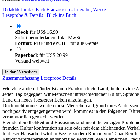
Didaktik für das Fach Französisch - Literatur, Werke
Leseprobe & Details
Blick ins Buch
eBook
für
US$ 16,99
Sofort herunterladen. Inkl. MwSt.
Format:
PDF und ePUB – für alle Geräte
Paperback
für
US$ 20,99
Versand weltweit
In den Warenkorb
Zusammenfassung
Leseprobe
Details
Wie viele andere Länder ist auch Frankreich ein Land, in dem viele 
Jeden Tag begegnen wir Menschen unterschiedlicher Kultur, Sprache 
Land ein neues (besseres) Leben anzufangen.
Doch nicht immer werden diese Menschen aufgrund ihres Andersseins a
noch positiv entgegengetreten wird, kommt es in den folgenden Jahre
verantwortlich gemacht werden.
Fremdenfeindlichkeit und Rassismus sind nicht die einzigen Probleme
fremden Kultur konfrontiert zu sein oder mit dem ablehnenden Verh
In dieser Hausarbeit wird in Bezug zu dem Roman von Tahar Ben Jellou
Einwanderergeneration angehört und versucht, den islamischen Trad