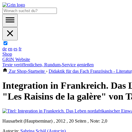
de
en
es
fr
Shop
GRIN Website
Texte veröffentlichen, Rundum-Service genießen
Zur Shop-Startseite
›
Didaktik für das Fach Französisch - Literatu
Integration in Frankreich. Das
"Les Raisins de la galère" von 
Hausarbeit (Hauptseminar) , 2012 , 20 Seiten , Note: 2,0
Autor:in:
Sabrina Schäl (Autor:in)