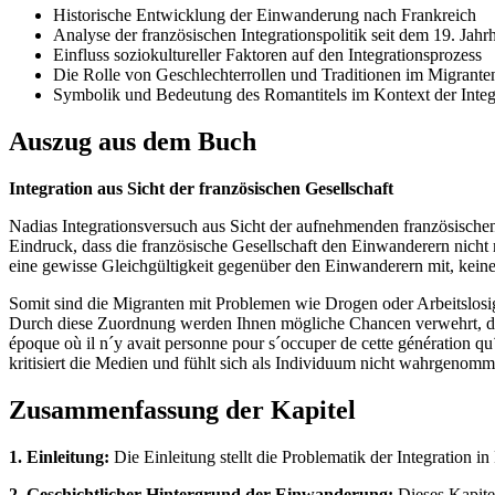
Historische Entwicklung der Einwanderung nach Frankreich
Analyse der französischen Integrationspolitik seit dem 19. Jahr
Einfluss soziokultureller Faktoren auf den Integrationsprozess
Die Rolle von Geschlechterrollen und Traditionen im Migrante
Symbolik und Bedeutung des Romantitels im Kontext der Integ
Auszug aus dem Buch
Integration aus Sicht der französischen Gesellschaft
Nadias Integrationsversuch aus Sicht der aufnehmenden französische
Eindruck, dass die französische Gesellschaft den Einwanderern nich
eine gewisse Gleichgültigkeit gegenüber den Einwanderern mit, keiner 
Somit sind die Migranten mit Problemen wie Drogen oder Arbeitslosigke
Durch diese Zuordnung werden Ihnen mögliche Chancen verwehrt, da m
époque où il n´y avait personne pour s´occuper de cette génération qu
kritisiert die Medien und fühlt sich als Individuum nicht wahrgenomm
Zusammenfassung der Kapitel
1. Einleitung:
Die Einleitung stellt die Problematik der Integration 
2. Geschichtlicher Hintergrund der Einwanderung:
Dieses Kapitel