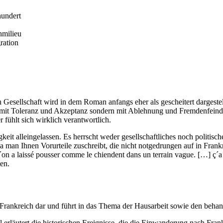
hundert
nmilieu
ration
n Gesellschaft wird in dem Roman anfangs eher als gescheitert darge
t mit Toleranz und Akzeptanz sondern mit Ablehnung und Fremdenfeind
fühlt sich wirklich verantwortlich.
it alleingelassen. Es herrscht weder gesellschaftliches noch politische
an Ihnen Vorurteile zuschreibt, die nicht notgedrungen auf in Frank
´on a laissé pousser comme le chiendent dans un terrain vague. […] ç´a
en.
in Frankreich dar und führt in das Thema der Hausarbeit sowie den beha
 erläutert die historischen Ereignisse, die die Einwanderung nach Fran