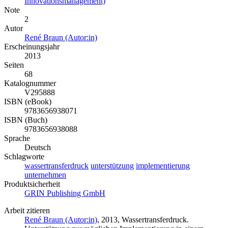
Innovationsmanagement)
Note
2
Autor
René Braun (Autor:in)
Erscheinungsjahr
2013
Seiten
68
Katalognummer
V295888
ISBN (eBook)
9783656938071
ISBN (Buch)
9783656938088
Sprache
Deutsch
Schlagworte
wassertransferdruck
unterstützung
implementierung
unternehmen
Produktsicherheit
GRIN Publishing GmbH
Arbeit zitieren
René Braun (Autor:in)
, 2013, Wassertransferdruck.