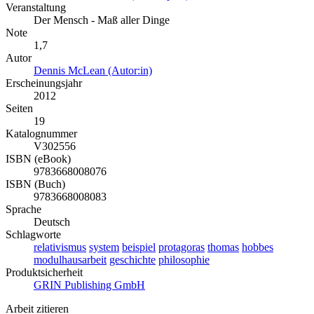
Veranstaltung
Der Mensch - Maß aller Dinge
Note
1,7
Autor
Dennis McLean (Autor:in)
Erscheinungsjahr
2012
Seiten
19
Katalognummer
V302556
ISBN (eBook)
9783668008076
ISBN (Buch)
9783668008083
Sprache
Deutsch
Schlagworte
relativismus
system
beispiel
protagoras
thomas
hobbes
modulhausarbeit
geschichte
philosophie
Produktsicherheit
GRIN Publishing GmbH
Arbeit zitieren