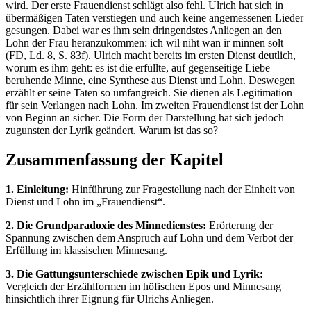
wird. Der erste Frauendienst schlägt also fehl. Ulrich hat sich in
übermäßigen Taten verstiegen und auch keine angemessenen Lieder
gesungen. Dabei war es ihm sein dringendstes Anliegen an den
Lohn der Frau heranzukommen: ich wil niht wan ir minnen solt
(FD, Ld. 8, S. 83f). Ulrich macht bereits im ersten Dienst deutlich,
worum es ihm geht: es ist die erfüllte, auf gegenseitige Liebe
beruhende Minne, eine Synthese aus Dienst und Lohn. Deswegen
erzählt er seine Taten so umfangreich. Sie dienen als Legitimation
für sein Verlangen nach Lohn. Im zweiten Frauendienst ist der Lohn
von Beginn an sicher. Die Form der Darstellung hat sich jedoch
zugunsten der Lyrik geändert. Warum ist das so?
Zusammenfassung der Kapitel
1. Einleitung:
Hinführung zur Fragestellung nach der Einheit von
Dienst und Lohn im „Frauendienst“.
2. Die Grundparadoxie des Minnedienstes:
Erörterung der
Spannung zwischen dem Anspruch auf Lohn und dem Verbot der
Erfüllung im klassischen Minnesang.
3. Die Gattungsunterschiede zwischen Epik und Lyrik:
Vergleich der Erzählformen im höfischen Epos und Minnesang
hinsichtlich ihrer Eignung für Ulrichs Anliegen.