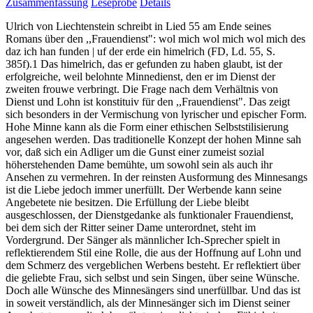
Zusammenfassung
Leseprobe
Details
Ulrich von Liechtenstein schreibt in Lied 55 am Ende seines
Romans über den ,,Frauendienst": wol mich wol mich wol mich des
daz ich han funden | uf der erde ein himelrich (FD, Ld. 55, S.
385f).1 Das himelrich, das er gefunden zu haben glaubt, ist der
erfolgreiche, weil belohnte Minnedienst, den er im Dienst der
zweiten frouwe verbringt. Die Frage nach dem Verhältnis von
Dienst und Lohn ist konstituiv für den ,,Frauendienst". Das zeigt
sich besonders in der Vermischung von lyrischer und epischer Form.
Hohe Minne kann als die Form einer ethischen Selbststilisierung
angesehen werden. Das traditionelle Konzept der hohen Minne sah
vor, daß sich ein Adliger um die Gunst einer zumeist sozial
höherstehenden Dame bemühte, um sowohl sein als auch ihr
Ansehen zu vermehren. In der reinsten Ausformung des Minnesangs
ist die Liebe jedoch immer unerfüllt. Der Werbende kann seine
Angebetete nie besitzen. Die Erfüllung der Liebe bleibt
ausgeschlossen, der Dienstgedanke als funktionaler Frauendienst,
bei dem sich der Ritter seiner Dame unterordnet, steht im
Vordergrund. Der Sänger als männlicher Ich-Sprecher spielt in
reflektierendem Stil eine Rolle, die aus der Hoffnung auf Lohn und
dem Schmerz des vergeblichen Werbens besteht. Er reflektiert über
die geliebte Frau, sich selbst und sein Singen, über seine Wünsche.
Doch alle Wünsche des Minnesängers sind unerfüllbar. Und das ist
in soweit verständlich, als der Minnesänger sich im Dienst seiner