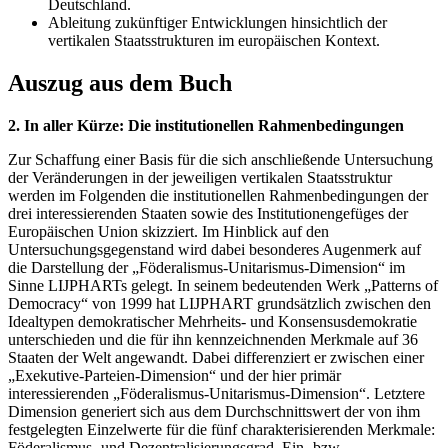
Deutschland.
Ableitung zukünftiger Entwicklungen hinsichtlich der
vertikalen Staatsstrukturen im europäischen Kontext.
Auszug aus dem Buch
2. In aller Kürze: Die institutionellen Rahmenbedingungen
Zur Schaffung einer Basis für die sich anschließende Untersuchung
der Veränderungen in der jeweiligen vertikalen Staatsstruktur
werden im Folgenden die institutionellen Rahmenbedingungen der
drei interessierenden Staaten sowie des Institutionengefüges der
Europäischen Union skizziert. Im Hinblick auf den
Untersuchungsgegenstand wird dabei besonderes Augenmerk auf
die Darstellung der „Föderalismus-Unitarismus-Dimension“ im
Sinne LIJPHARTs gelegt. In seinem bedeutenden Werk „Patterns of
Democracy“ von 1999 hat LIJPHART grundsätzlich zwischen den
Idealtypen demokratischer Mehrheits- und Konsensusdemokratie
unterschieden und die für ihn kennzeichnenden Merkmale auf 36
Staaten der Welt angewandt. Dabei differenziert er zwischen einer
„Exekutive-Parteien-Dimension“ und der hier primär
interessierenden „Föderalismus-Unitarismus-Dimension“. Letztere
Dimension generiert sich aus dem Durchschnittswert der von ihm
festgelegten Einzelwerte für die fünf charakterisierenden Merkmale:
Föderalismus- und Dezentralisierungsgrad, Ein- bzw.