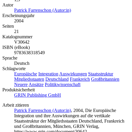
Autor
Patrick Farrenschon (Autor:in)
Erscheinungsjahr
2004
Seiten
21
Katalognummer
V30642
ISBN (eBook)
9783638318549
Sprache
Deutsch
Schlagworte
Europäische
Integration
Auswirkungen
Staatsstruktur
Mitgliedsstaaten
Deutschland
Frankreich
Großbritannien
Neuere
Ansätze
Politikwissenschaft
Produktsicherheit
GRIN Publishing GmbH
Arbeit zitieren
Patrick Farrenschon (Autor:in)
, 2004, Die Europäische
Integration und ihre Auswirkungen auf die vertikale
Staatsstruktur der Mitgliedsstaaten Deutschland, Frankreich
und Großbritannien, München, GRIN Verlag,
https://www.grin.com/document/30642