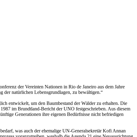
nferenz der Vereinten Nationen in Rio de Janeiro aus dem Jahre
ng der natürlichen Lebensgrundlagen, zu bewältigen.“
nglich entwickelt, um den Baumbestand der Wälder zu erhalten. Die
nd 1987 im Brundtland-Bericht der UNO festgeschrieben. Aus diesem
künftige Generationen ihre eigenen Bedürfnisse nicht befriedigen
ng bedarf, was auch der ehemalige UN-Generalsekretär Kofi Annan
gsprozess voranzutreiben, weshalb die Agenda 21 eine Neuausrichtung