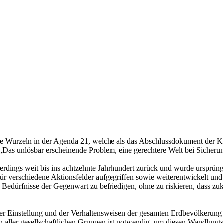
ne Wurzeln in der Agenda 21, welche als das Abschlussdokument der Ko
, „Das unlösbar erscheinende Problem, eine gerechtere Welt bei Sicheru
llerdings weit bis ins achtzehnte Jahrhundert zurück und wurde ursprü
ür verschiedene Aktionsfelder aufgegriffen sowie weiterentwickelt u
e Bedürfnisse der Gegenwart zu befriedigen, ohne zu riskieren, dass zu
 der Einstellung und der Verhaltensweisen der gesamten Erdbevölkeru
ken aller gesellschaftlichen Gruppen ist notwendig, um diesen Wandlun