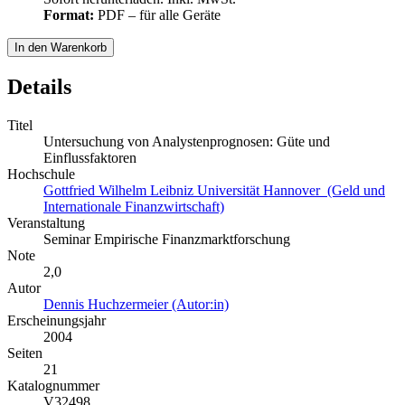
Format:
PDF – für alle Geräte
In den Warenkorb
Details
Titel
Untersuchung von Analystenprognosen: Güte und
Einflussfaktoren
Hochschule
Gottfried Wilhelm Leibniz Universität Hannover (Geld und
Internationale Finanzwirtschaft)
Veranstaltung
Seminar Empirische Finanzmarktforschung
Note
2,0
Autor
Dennis Huchzermeier (Autor:in)
Erscheinungsjahr
2004
Seiten
21
Katalognummer
V32498