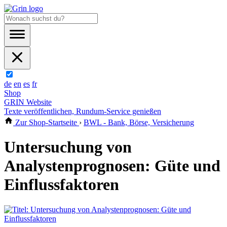
de
en
es
fr
Shop
GRIN Website
Texte veröffentlichen, Rundum-Service genießen
Zur Shop-Startseite
›
BWL - Bank, Börse, Versicherung
Untersuchung von
Analystenprognosen: Güte und
Einflussfaktoren