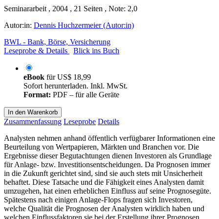
Seminararbeit , 2004 , 21 Seiten , Note: 2,0
Autor:in:
Dennis Huchzermeier (Autor:in)
BWL - Bank, Börse, Versicherung
Leseprobe & Details
Blick ins Buch
eBook
für
US$ 18,99
Sofort herunterladen. Inkl. MwSt.
Format:
PDF – für alle Geräte
In den Warenkorb
Zusammenfassung
Leseprobe
Details
Analysten nehmen anhand öffentlich verfügbarer Informationen eine
Beurteilung von Wertpapieren, Märkten und Branchen vor. Die
Ergebnisse dieser Begutachtungen dienen Investoren als Grundlage
für Anlage- bzw. Investitionsentscheidungen. Da Prognosen immer
in die Zukunft gerichtet sind, sind sie auch stets mit Unsicherheit
behaftet. Diese Tatsache und die Fähigkeit eines Analysten damit
umzugehen, hat einen erheblichen Einfluss auf seine Prognosegüte.
Spätestens nach einigen Anlage-Flops fragen sich Investoren,
welche Qualität die Prognosen der Analysten wirklich haben und
welchen Einflussfaktoren sie bei der Erstellung ihrer Prognosen