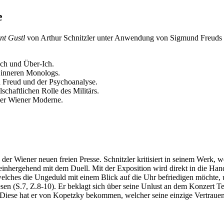
e
nt Gustl
von Arthur Schnitzler unter Anwendung von Sigmund Freuds I
Ich und Über-Ich.
 inneren Monologs.
d Freud und der Psychoanalyse.
schaftlichen Rolle des Militärs.
 der Wiener Moderne.
der Wiener neuen freien Presse. Schnitzler kritisiert in seinem Werk,
einhergehend mit dem Duell. Mit der Exposition wird direkt in die Ha
 welches die Ungeduld mit einem Blick auf die Uhr befriedigen möchte
sen (S.7, Z.8-10). Er beklagt sich über seine Unlust an dem Konzert Te
Diese hat er von Kopetzky bekommen, welcher seine einzige Vertrauensp