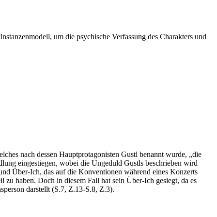
nstanzenmodell, um die psychische Verfassung des Charakters und
 welches nach dessen Hauptprotagonisten Gustl benannt wurde, „die
ndlung eingestiegen, wobei die Ungeduld Gustls beschrieben wird
, und Über-Ich, das auf die Konventionen während eines Konzerts
il zu haben. Doch in diesem Fall hat sein Über-Ich gesiegt, da es
erson darstellt (S.7, Z.13-S.8, Z.3).