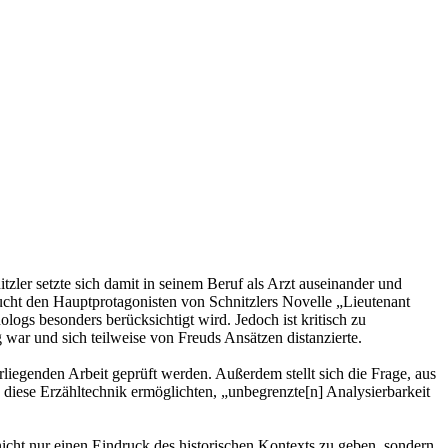
zler setzte sich damit in seinem Beruf als Arzt auseinander und
sucht den Hauptprotagonisten von Schnitzlers Novelle „Lieutenant
ogs besonders berücksichtigt wird. Jedoch ist kritisch zu
g war und sich teilweise von Freuds Ansätzen distanzierte.
rliegenden Arbeit geprüft werden. Außerdem stellt sich die Frage, aus
iese Erzähltechnik ermöglichten, „unbegrenzte[n] Analysierbarkeit
nicht nur einen Eindruck des historischen Kontexts zu geben, sondern