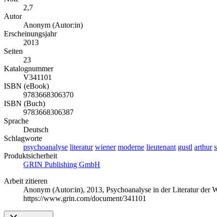
2,7
Autor
Anonym (Autor:in)
Erscheinungsjahr
2013
Seiten
23
Katalognummer
V341101
ISBN (eBook)
9783668306370
ISBN (Buch)
9783668306387
Sprache
Deutsch
Schlagworte
psychoanalyse
literatur
wiener
moderne
lieutenant
gustl
arthur
s
Produktsicherheit
GRIN Publishing GmbH
Arbeit zitieren
Anonym (Autor:in)
, 2013, Psychoanalyse in der Literatur de
https://www.grin.com/document/341101