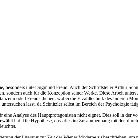
e, besonders unter Sigmund Freud. Auch der Schriftsteller Arthur Schnit
ten, sondern auch für die Konzeption seiner Werke. Diese Arbeit unter
stanzenmodell Freuds dienen, wobei die Erzähltechnik des Inneren Monol
untersuchen lässt, da Schnitzler selbst im Bereich der Psychologie täti
r eine Analyse des Hauptprotagonisten nicht eignet. Dies soll in der vo
wählt hat. Die Hypothese, dass dies im Zusammenhang mit der, durch d
leuchtet.
isierung der Literatur zur Zeit der Wiener Moderne zu beschrieben, um 