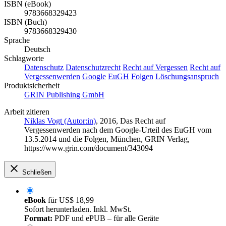
ISBN (eBook)
9783668329423
ISBN (Buch)
9783668329430
Sprache
Deutsch
Schlagworte
Datenschutz
Datenschutzrecht
Recht auf Vergessen
Recht auf
Vergessenwerden
Google
EuGH
Folgen
Löschungsanspruch
Produktsicherheit
GRIN Publishing GmbH
Arbeit zitieren
Niklas Vogt (Autor:in)
, 2016, Das Recht auf
Vergessenwerden nach dem Google-Urteil des EuGH vom
13.5.2014 und die Folgen, München, GRIN Verlag,
https://www.grin.com/document/343094
Schließen
eBook
für
US$ 18,99
Sofort herunterladen. Inkl. MwSt.
Format:
PDF und ePUB – für alle Geräte