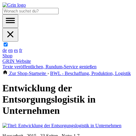
de
en
es
fr
Shop
GRIN Website
Texte veröffentlichen, Rundum-Service genießen
Zur Shop-Startseite
›
BWL - Beschaffung, Produktion, Logistik
Entwicklung der
Entsorgungslogistik in
Unternehmen
Hausarbeit , 2015 , 23 Seiten , Note: 1,7