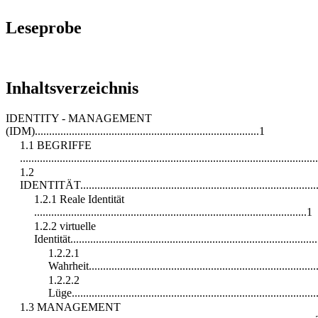
Leseprobe
Inhaltsverzeichnis
IDENTITY - MANAGEMENT
(IDM)...............................................................................1
1.1 BEGRIFFE
........................................................................................................
1.2
IDENTITÄT.....................................................................................
1.2.1 Reale Identität
................................................................................................1
1.2.2 virtuelle
Identität......................................................................................
1.2.2.1
Wahrheit.................................................................................
1.2.2.2
Lüge......................................................................................
1.3 MANAGEMENT