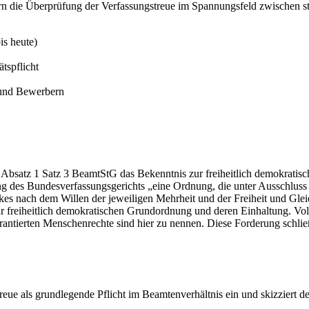
iefern die Überprüfung der Verfassungstreue im Spannungsfeld zwischen 
is heute)
tspflicht
 und Bewerbern
 33 Absatz 1 Satz 3 BeamtStG das Bekenntnis zur freiheitlich demokrat
g des Bundesverfassungsgerichts „eine Ordnung, die unter Ausschluss je
 nach dem Willen der jeweiligen Mehrheit und der Freiheit und Gleichhe
zur freiheitlich demokratischen Grundordnung und deren Einhaltung. Vo
ntierten Menschenrechte sind hier zu nennen. Diese Forderung schließt
reue als grundlegende Pflicht im Beamtenverhältnis ein und skizziert 