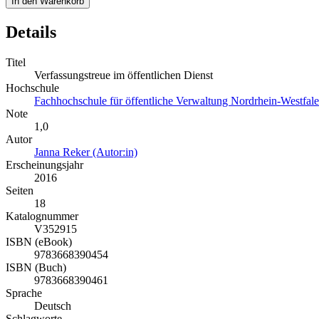
In den Warenkorb
Details
Titel
Verfassungstreue im öffentlichen Dienst
Hochschule
Fachhochschule für öffentliche Verwaltung Nordrhein-Westfal
Note
1,0
Autor
Janna Reker (Autor:in)
Erscheinungsjahr
2016
Seiten
18
Katalognummer
V352915
ISBN (eBook)
9783668390454
ISBN (Buch)
9783668390461
Sprache
Deutsch
Schlagworte