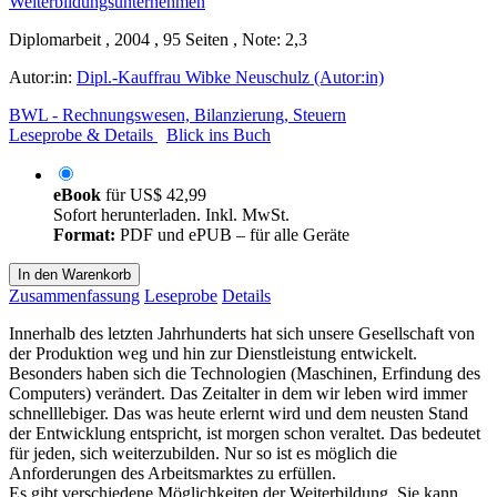
Diplomarbeit , 2004 , 95 Seiten , Note: 2,3
Autor:in:
Dipl.-Kauffrau Wibke Neuschulz (Autor:in)
BWL - Rechnungswesen, Bilanzierung, Steuern
Leseprobe & Details
Blick ins Buch
eBook
für
US$ 42,99
Sofort herunterladen. Inkl. MwSt.
Format:
PDF und ePUB – für alle Geräte
In den Warenkorb
Zusammenfassung
Leseprobe
Details
Innerhalb des letzten Jahrhunderts hat sich unsere Gesellschaft von
der Produktion weg und hin zur Dienstleistung entwickelt.
Besonders haben sich die Technologien (Maschinen, Erfindung des
Computers) verändert. Das Zeitalter in dem wir leben wird immer
schnelllebiger. Das was heute erlernt wird und dem neusten Stand
der Entwicklung entspricht, ist morgen schon veraltet. Das bedeutet
für jeden, sich weiterzubilden. Nur so ist es möglich die
Anforderungen des Arbeitsmarktes zu erfüllen.
Es gibt verschiedene Möglichkeiten der Weiterbildung. Sie kann
beispielsweise bei einem Bildungsunternehmen oder an einer