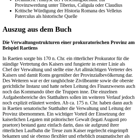
Provinzwerdung unter Tiberius, Caligula oder Claudius
Kritische Würdigung der Historia Romana des Velleius
Paterculus als historische Quelle
Auszug aus dem Buch
Die Verwaltungsstrukturen einer prokuratorischen Provinz am
Beispiel Raetiens
In Raetien sorgte bis 170 n. Chr. ein ritterlicher Prokurator für die
ständige Vertretung des Kaisers und fungierte in erster Linie als
Chef der Verwaltung und stellte eine Art allmächtigen Vertreter des
Kaisers und damit Roms gegenüber der Provinzialbevölkerung dar.
Des Weiteren war er der ranghöchste Zivilbeamte sowie die oberste
gerichtliche Instanz und hatte neben Leitung des Finanzwesens auch
noch das Kommando über die Truppen inne. Die einzelnen
Aufgabenbereiche des Statthalters sollen im weiteren Verlauf jedoch
noch explizit erläutert werden. Ab ca. 175 n. Chr. haben dann auch
in Raetien senatorische Statthalter die Verwaltung und Leitung der
Provinz übernommen. Ein wichtiger Vorteil der Einsetzung der
kaiserlichen Legaten mit prätorischer Gewalt (legati Augusti pro
praetore) bestand ganz einfach darin, dass sie aufgrund ihrer
ritterlichen Laufbahn die Treue zum Kaiser regelrecht eingeimpft
bekamen und sie ebenso flexibler und erheblich pragmatischer als