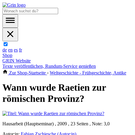
de
en
es
fr
Shop
GRIN Website
Texte veröffentlichen, Rundum-Service genießen
Zur Shop-Startseite
›
Weltgeschichte - Frühgeschichte, Antike
Wann wurde Raetien zur
römischen Provinz?
Hausarbeit (Hauptseminar) , 2009 , 23 Seiten , Note: 3,0
Autor:in:
Fabian Zschiesche (Autor:in)